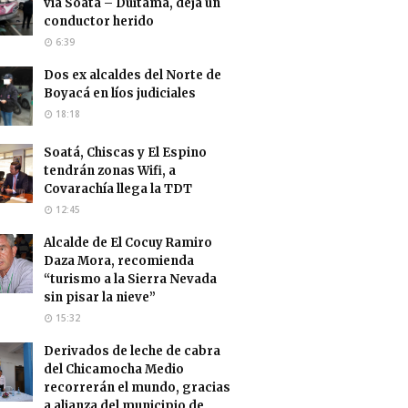
vía Soatá – Duitama, deja un
conductor herido
6:39
Dos ex alcaldes del Norte de
Boyacá en líos judiciales
18:18
Soatá, Chiscas y El Espino
tendrán zonas Wifi, a
Covarachía llega la TDT
12:45
Alcalde de El Cocuy Ramiro
Daza Mora, recomienda
“turismo a la Sierra Nevada
sin pisar la nieve”
15:32
Derivados de leche de cabra
del Chicamocha Medio
recorrerán el mundo, gracias
a alianza del municipio de