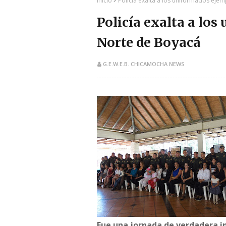
Inicio
Policía exalta a los uniformados eje
Policía exalta a los
Norte de Boyacá
G.E.W.E.B. CHICAMOCHA NEWS
Fue una jornada de verdadera int