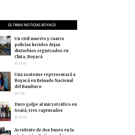
ÚLTIMAS NOTICIAS BOYACÁ
Un civil muerto y cuatro
policías heridos dejan
disturbios registrados en
Chita, Boyacá
11:41
Una soatense representará a
Boyacá en Reinado Nacional
del Bambuco
5:38
Duro golpe al microtráfico en
Soatá, tres capturados
19:22
Accidente de dos buses en la