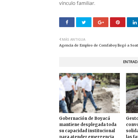
vínculo familiar.
MÁS ANTIGUA
Agencia de Empleo de Comfaboy llegó a Soa
ENTRAD
Gobernación de Boyacá
Gesto
mantiene desplegada toda
convo
su capacidad institucional
solid
para atender emergencia
las f