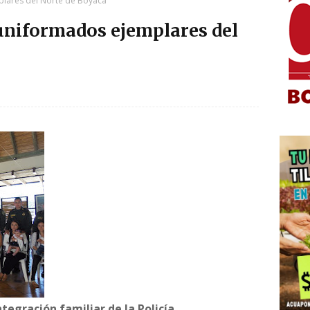
mplares del Norte de Boyacá
 uniformados ejemplares del
egración familiar de la Policía.