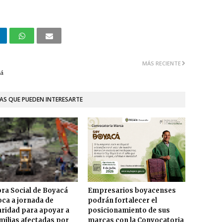
MÁS RECIENTE
tá
AS QUE PUEDEN INTERESARTE
ra Social de Boyacá
Empresarios boyacenses
ca a jornada de
podrán fortalecer el
aridad para apoyar a
posicionamiento de sus
amilias afectadas por
marcas con la Convocatoria