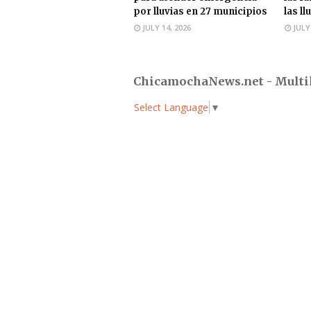
por lluvias en 27 municipios
las ll
JULY 14, 2026
JULY
ChicamochaNews.net - Multi
Select Language
▼