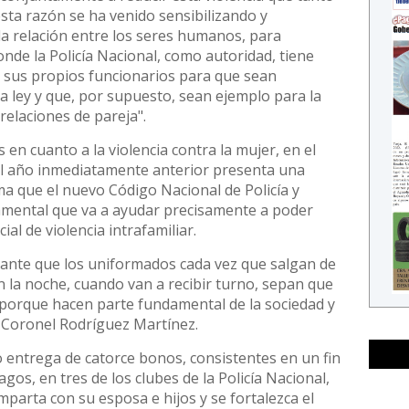
esta razón se ha venido sensibilizando y
a relación entre los seres humanos, para
donde la Policía Nacional, como autoridad, tiene
 sus propios funcionarios para que sean
 ley y que, por supuesto, sean ejemplo para la
elaciones de pareja".
 en cuanto a la violencia contra la mujer, en el
l año inmediatamente anterior presenta una
rma que el nuevo Código Nacional de Policía y
mental que va a ayudar precisamente a poder
al de violencia intrafamiliar.
rtante que los uniformados cada vez que salgan de
n la noche, cuando van a recibir turno, sepan que
, porque hacen parte fundamental de la sociedad y
el Coronel Rodríguez Martínez.
o entrega de catorce bonos, consistentes en un fin
os, en tres de los clubes de la Policía Nacional,
mparta con su esposa e hijos y se fortalezca el