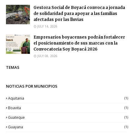
Gestora Social de Boyacá convoca a jornada
de solidaridad para apoyar a las familias
afectadas por las lluvias
JULY 14, 2026
Empresarios boyacenses podrán fortalecer
el posicionamiento de sus marcas con la
Convocatoria Soy Boyacá 2026
JULY 08, 2026
TEMAS
NOTICIAS POR MUNICIPIOS
Aquitania
(1)
Boavita
(1)
Guateque
(1)
Guayana
(1)