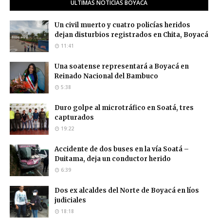
ÚLTIMAS NOTICIAS BOYACÁ
Un civil muerto y cuatro policías heridos
dejan disturbios registrados en Chita, Boyacá
11:41
Una soatense representará a Boyacá en
Reinado Nacional del Bambuco
5:38
Duro golpe al microtráfico en Soatá, tres
capturados
19:22
Accidente de dos buses en la vía Soatá –
Duitama, deja un conductor herido
6:39
Dos ex alcaldes del Norte de Boyacá en líos
judiciales
18:18