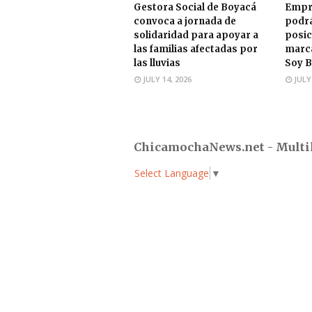
Gestora Social de Boyacá
Empr
convoca a jornada de
podrá
solidaridad para apoyar a
posic
las familias afectadas por
marca
las lluvias
Soy B
JULY 14, 2026
JULY
ChicamochaNews.net - Multi
Select Language
▼