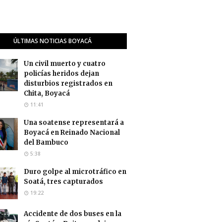
ÚLTIMAS NOTICIAS BOYACÁ
Un civil muerto y cuatro
policías heridos dejan
disturbios registrados en
Chita, Boyacá
11:41
Una soatense representará a
Boyacá en Reinado Nacional
del Bambuco
5:38
Duro golpe al microtráfico en
Soatá, tres capturados
19:22
Accidente de dos buses en la