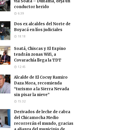
vía Soatá – Duitama, deja un
conductor herido
6:39
Dos ex alcaldes del Norte de
Boyacá en líos judiciales
18:18
Soatá, Chiscas y El Espino
tendrán zonas Wifi, a
Covarachía llega la TDT
12:45
Alcalde de El Cocuy Ramiro
Daza Mora, recomienda
“turismo a la Sierra Nevada
sin pisar la nieve”
15:32
Derivados de leche de cabra
del Chicamocha Medio
recorrerán el mundo, gracias
a alianza del municipio de