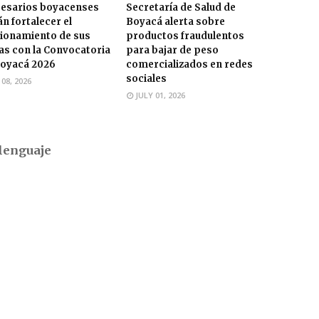
esarios boyacenses
Secretaría de Salud de
n fortalecer el
Boyacá alerta sobre
ionamiento de sus
productos fraudulentos
s con la Convocatoria
para bajar de peso
oyacá 2026
comercializados en redes
sociales
 08, 2026
JULY 01, 2026
lenguaje