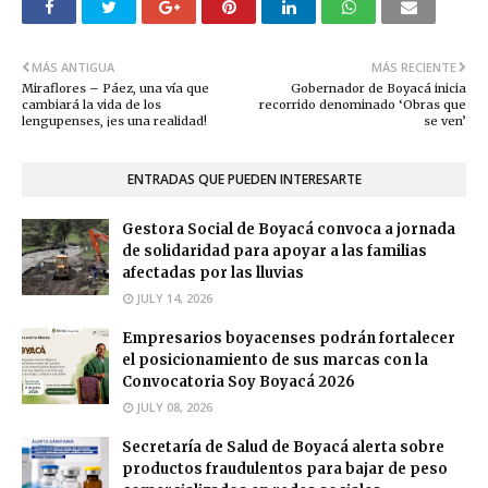
MÁS ANTIGUA
MÁS RECIENTE
Miraflores – Páez, una vía que
Gobernador de Boyacá inicia
cambiará la vida de los
recorrido denominado ‘Obras que
lengupenses, ¡es una realidad!
se ven’
ENTRADAS QUE PUEDEN INTERESARTE
Gestora Social de Boyacá convoca a jornada
de solidaridad para apoyar a las familias
afectadas por las lluvias
JULY 14, 2026
Empresarios boyacenses podrán fortalecer
el posicionamiento de sus marcas con la
Convocatoria Soy Boyacá 2026
JULY 08, 2026
Secretaría de Salud de Boyacá alerta sobre
productos fraudulentos para bajar de peso