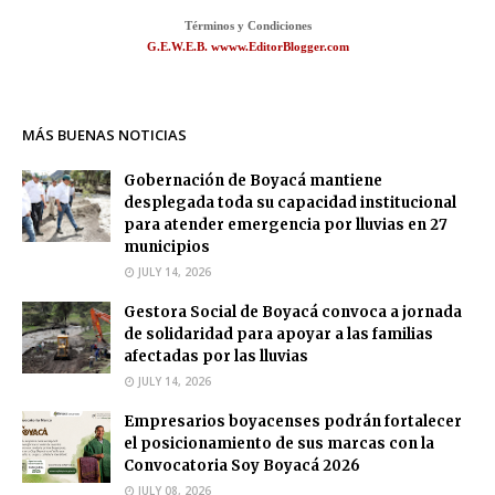
Términos y Condiciones
G.E.W.E.B. wwww.EditorBlogger.com
MÁS BUENAS NOTICIAS
Gobernación de Boyacá mantiene
desplegada toda su capacidad institucional
para atender emergencia por lluvias en 27
municipios
JULY 14, 2026
Gestora Social de Boyacá convoca a jornada
de solidaridad para apoyar a las familias
afectadas por las lluvias
JULY 14, 2026
Empresarios boyacenses podrán fortalecer
el posicionamiento de sus marcas con la
Convocatoria Soy Boyacá 2026
JULY 08, 2026