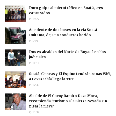
Duro golpe al microtráfico en Soatá, tres
capturados
19:22
Accidente de dos buses en la vía Soatá –
Duitama, deja un conductor herido
6:39
Dos ex alcaldes del Norte de Boyacá en líos
judiciales
18:18
Soatá, Chiscas y El Espino tendrán zonas Wifi,
a Covarachía llega la TDT
12:45
Alcalde de El Cocuy Ramiro Daza Mora,
recomienda “turismo a la Sierra Nevada sin
pisar la nieve”
15:32