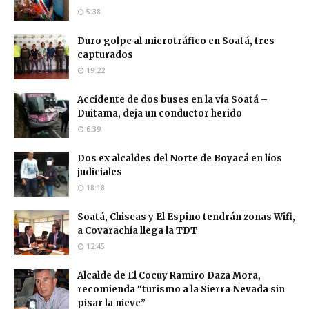
5:38
Duro golpe al microtráfico en Soatá, tres
capturados
19:22
Accidente de dos buses en la vía Soatá –
Duitama, deja un conductor herido
6:39
Dos ex alcaldes del Norte de Boyacá en líos
judiciales
18:18
Soatá, Chiscas y El Espino tendrán zonas Wifi,
a Covarachía llega la TDT
12:45
Alcalde de El Cocuy Ramiro Daza Mora,
recomienda “turismo a la Sierra Nevada sin
pisar la nieve”