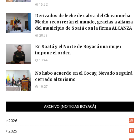
15:32
Derivados de leche de cabra del Chicamocha
Medio recorrerán el mundo, gracias a alianza
del municipio de Soatá con la firma ALCANZA
20:38
En Soatá y el Norte de Boyacá una mujer
impone el orden
13:44
No hubo acuerdo en el Cocuy, Nevado seguirá
cerrado al turismo
19:27
ARCHIVO [NOTICIAS BOYACÁ]
2026
38
2025
17
1