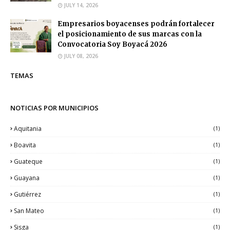
JULY 14, 2026
Empresarios boyacenses podrán fortalecer
el posicionamiento de sus marcas con la
Convocatoria Soy Boyacá 2026
JULY 08, 2026
TEMAS
NOTICIAS POR MUNICIPIOS
Aquitania
(1)
Boavita
(1)
Guateque
(1)
Guayana
(1)
Gutiérrez
(1)
San Mateo
(1)
Sisga
(1)