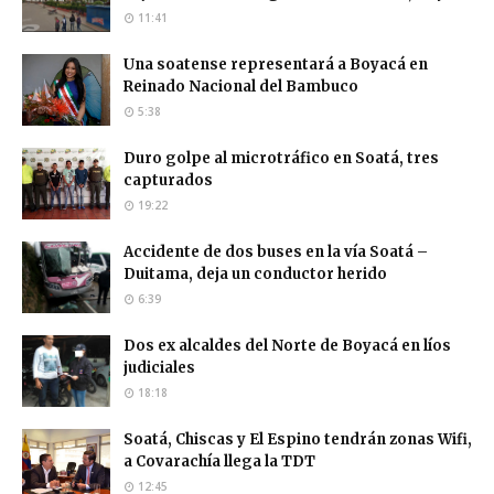
11:41
Una soatense representará a Boyacá en
Reinado Nacional del Bambuco
5:38
Duro golpe al microtráfico en Soatá, tres
capturados
19:22
Accidente de dos buses en la vía Soatá –
Duitama, deja un conductor herido
6:39
Dos ex alcaldes del Norte de Boyacá en líos
judiciales
18:18
Soatá, Chiscas y El Espino tendrán zonas Wifi,
a Covarachía llega la TDT
12:45