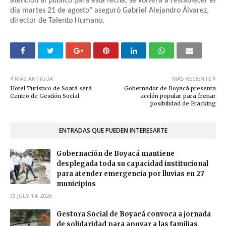
atención al público para esta fecha; se volverá a restablecer el
día martes 21 de agosto" aseguró Gabriel Alejandro Álvarez,
director de Talento Humano.
MÁS ANTIGUA
MÁS RECIENTE
Hotel Turístico de Soatá será
Gobernador de Boyacá presenta
Centro de Gestión Social
acción popular para frenar
posibilidad de Fracking
ENTRADAS QUE PUEDEN INTERESARTE
Gobernación de Boyacá mantiene
desplegada toda su capacidad institucional
para atender emergencia por lluvias en 27
municipios
JULY 14, 2026
Gestora Social de Boyacá convoca a jornada
de solidaridad para apoyar a las familias