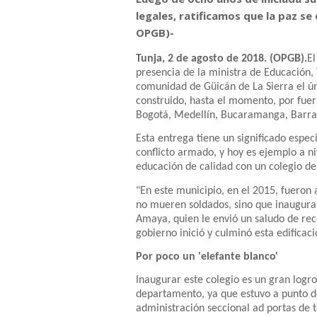
legales, ratificamos que la paz se
OPGB)-
Tunja, 2 de agosto de 2018. (OPGB).
El
presencia de la ministra de Educación,
comunidad de Güicán de La Sierra el ún
construido, hasta el momento, por fuera
Bogotá, Medellín, Bucaramanga, Barranq
Esta entrega tiene un significado espec
conflicto armado, y hoy es ejemplo a ni
educación de calidad con un colegio de
"En este municipio, en el 2015, fueron 
no mueren soldados, sino que inauguram
Amaya, quien le envió un saludo de re
gobierno inició y culminó esta edificac
Por poco un 'elefante blanco'
Inaugurar este colegio es un gran logr
departamento, ya que estuvo a punto de
administración seccional ad portas de 