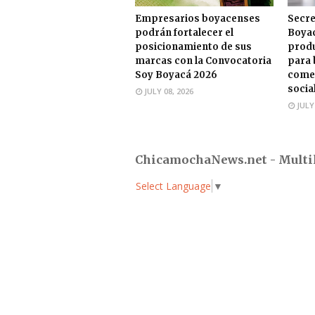
Empresarios boyacenses
Secre
podrán fortalecer el
Boyac
posicionamiento de sus
produ
marcas con la Convocatoria
para 
Soy Boyacá 2026
comer
socia
JULY 08, 2026
JULY
ChicamochaNews.net - Multi
Select Language
▼