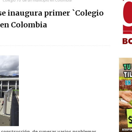
r `Colegio 10´ de un municipio en Colombia
se inaugura primer `Colegio
 en Colombia
u construcción, de superar varios problemas