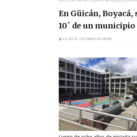
Inicio
En Güicán, Boyacá, se inaugura prime
En Güicán, Boyacá, 
10´ de un municipio
G.E.W.E.B. CHICAMOCHA NEWS
Luego de ocho años de iniciada s