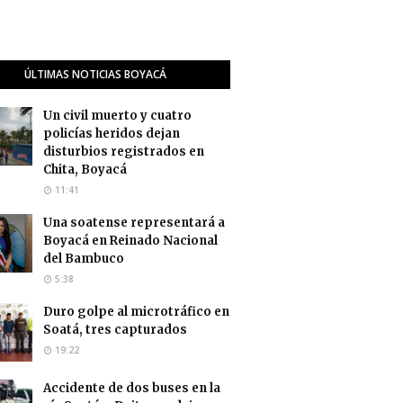
ÚLTIMAS NOTICIAS BOYACÁ
Un civil muerto y cuatro
policías heridos dejan
disturbios registrados en
Chita, Boyacá
11:41
Una soatense representará a
Boyacá en Reinado Nacional
del Bambuco
5:38
Duro golpe al microtráfico en
Soatá, tres capturados
19:22
Accidente de dos buses en la