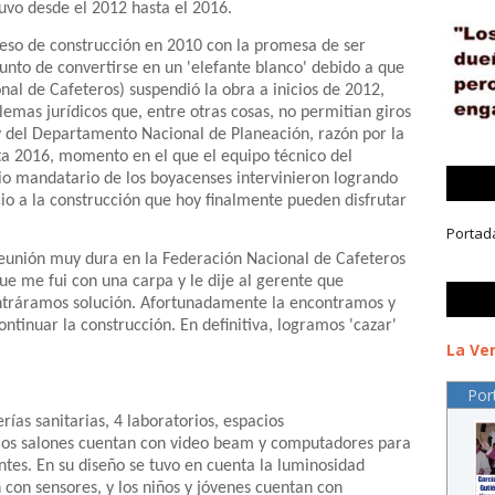
uvo desde el 2012 hasta el 2016.
oceso de construcción en 2010 con la promesa de ser
unto de convertirse en un 'elefante blanco' debido a que
nal de Cafeteros) suspendió la obra a inicios de 2012,
emas jurídicos que, entre otras cosas, no permitían giros
y del Departamento Nacional de Planeación, razón por la
ta 2016, momento en el que el equipo técnico del
o mandatario de los boyacenses intervinieron logrando
cio a la construcción que hoy finalmente pueden disfrutar
Portad
eunión muy dura en la Federación Nacional de Cafeteros
que me fui con una carpa y le dije al gerente que
ntráramos solución. Afortunadamente la encontramos y
ntinuar la construcción. En definitiva, logramos 'cazar'
La Ver
Por
rías sanitarias, 4 laboratorios, espacios
los salones cuentan con video beam y computadores para
antes. En su diseño se tuvo en cuenta la luminosidad
 con sensores, y los niños y jóvenes cuentan con