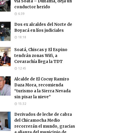
vía Soatá – Duitama, deja un
conductor herido
6:39
Dos ex alcaldes del Norte de
Boyacá en líos judiciales
18:18
Soatá, Chiscas y El Espino
tendrán zonas Wifi, a
Covarachía llega la TDT
12:45
Alcalde de El Cocuy Ramiro
Daza Mora, recomienda
“turismo a la Sierra Nevada
sin pisar la nieve”
15:32
Derivados de leche de cabra
del Chicamocha Medio
recorrerán el mundo, gracias
a alianza del municipio de