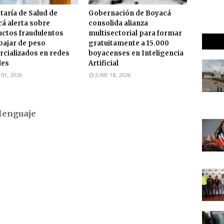
taría de Salud de
Gobernación de Boyacá
á alerta sobre
consolida alianza
ctos fraudulentos
multisectorial para formar
bajar de peso
gratuitamente a 15.000
cializados en redes
boyacenses en Inteligencia
les
Artificial
 01, 2026
JUNE 18, 2026
lenguaje