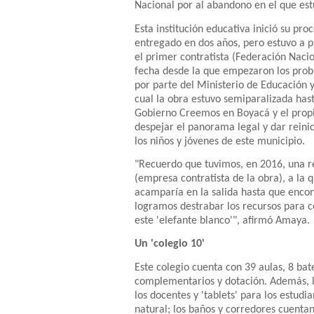
Nacional por al abandono en el que est
Esta institución educativa inició su pr
entregado en dos años, pero estuvo a p
el primer contratista (Federación Nacio
fecha desde la que empezaron los probl
por parte del Ministerio de Educación 
cual la obra estuvo semiparalizada has
Gobierno Creemos en Boyacá y el propi
despejar el panorama legal y dar reini
los niños y jóvenes de este municipio.
"Recuerdo que tuvimos, en 2016, una r
(empresa contratista de la obra), a la 
acamparía en la salida hasta que enco
logramos destrabar los recursos para co
este 'elefante blanco'", afirmó Amaya.
Un 'colegio 10'
Este colegio cuenta con 39 aulas, 8 bate
complementarios y dotación. Además, 
los docentes y 'tablets' para los estudi
natural; los baños y corredores cuentan