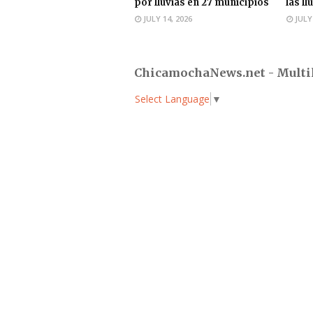
por lluvias en 27 municipios
las ll
JULY 14, 2026
JULY
ChicamochaNews.net - Multi
Select Language
▼