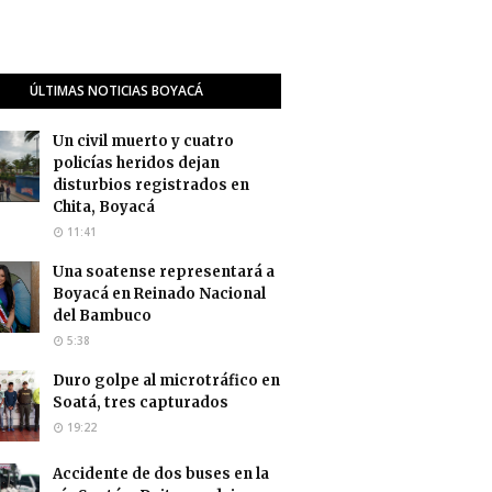
ÚLTIMAS NOTICIAS BOYACÁ
Un civil muerto y cuatro
policías heridos dejan
disturbios registrados en
Chita, Boyacá
11:41
Una soatense representará a
Boyacá en Reinado Nacional
del Bambuco
5:38
Duro golpe al microtráfico en
Soatá, tres capturados
19:22
Accidente de dos buses en la