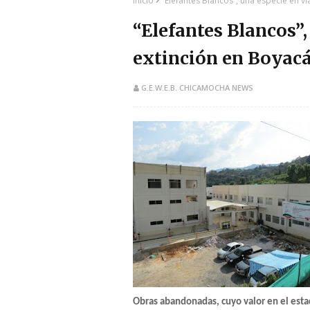
Inicio
“Elefantes Blancos”, una especie en v
“Elefantes Blancos”,
extinción en Boyac
G.E.W.E.B. CHICAMOCHA NEWS
Obras abandonadas, cuyo valor en el esta