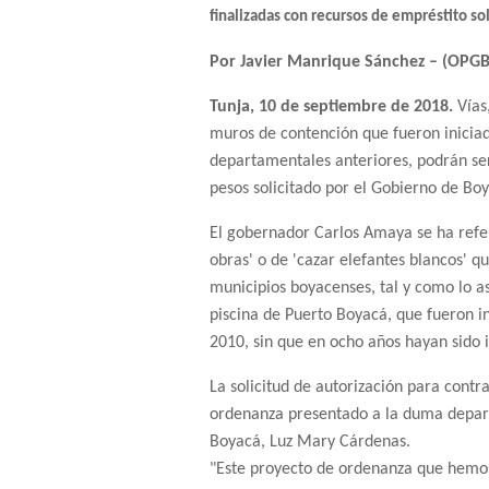
finalizadas con recursos de empréstito so
Por Javier Manrique Sánchez – (OPGB
Tunja, 10 de septiembre de 2018.
Vías
muros de contención que fueron inicia
departamentales anteriores, podrán ser
pesos solicitado por el Gobierno de Bo
El gobernador Carlos Amaya se ha refer
obras' o de 'cazar elefantes blancos' q
municipios boyacenses, tal y como lo a
piscina de Puerto Boyacá, que fueron 
2010, sin que en ocho años hayan sido 
La solicitud de autorización para cont
ordenanza presentado a la duma depart
Boyacá, Luz Mary Cárdenas.
"Este proyecto de ordenanza que hemo