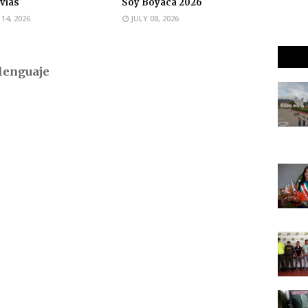
uvias
Soy Boyacá 2026
 14, 2026
JULY 08, 2026
lenguaje