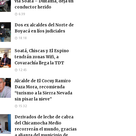
vía Soatá – Duitama, deja un
conductor herido
6:39
Dos ex alcaldes del Norte de
Boyacá en líos judiciales
18:18
Soatá, Chiscas y El Espino
tendrán zonas Wifi, a
Covarachía llega la TDT
12:45
Alcalde de El Cocuy Ramiro
Daza Mora, recomienda
“turismo a la Sierra Nevada
sin pisar la nieve”
15:32
Derivados de leche de cabra
del Chicamocha Medio
recorrerán el mundo, gracias
a alianza del municipio de