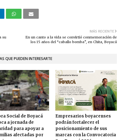
MÁS RECIENTE
a su
En un canto a la vida se convirtió conmemoración de
los 15 años del “caballo bomba”, en Chita, Boyacá
AS QUE PUEDEN INTERESARTE
ra Social de Boyacá
Empresarios boyacenses
ca a jornada de
podrán fortalecer el
aridad para apoyar a
posicionamiento de sus
amilias afectadas por
marcas con la Convocatoria