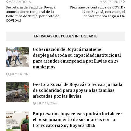
MÁS ANTIGUA
MÁS RECIENTE
Secretaría de Salud de Boyacá
Diez nuevos contagios de COVID-
anuncia cierre temporal de la
19 en Boyacá, con estos, el
Policlínica de Tunja, por brote de
departamento llega a 136
COVID-19
ENTRADAS QUE PUEDEN INTERESARTE
Gobernación de Boyacá mantiene
desplegada toda su capacidad institucional
para atender emergencia por lluvias en 27
municipios
JULY 14, 2026
Gestora Social de Boyacá convoca a jornada
de solidaridad para apoyar a las familias
afectadas por las lluvias
JULY 14, 2026
Empresarios boyacenses podrán fortalecer
el posicionamiento de sus marcas con la
Convocatoria Soy Boyacá 2026