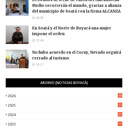
Medio recorrerán el mundo, gracias a alianza
del municipio de Soatá con la firma ALCANZA
20:38
En Soatá y el Norte de Boyacá una mujer
impone el orden
13:44
No hubo acuerdo en el Cocuy, Nevado seguirá
cerrado al turismo
19:27
ARCHIVO [NOTICIAS BOYACÁ]
2026
38
2025
17
1
2024
51
2023
11