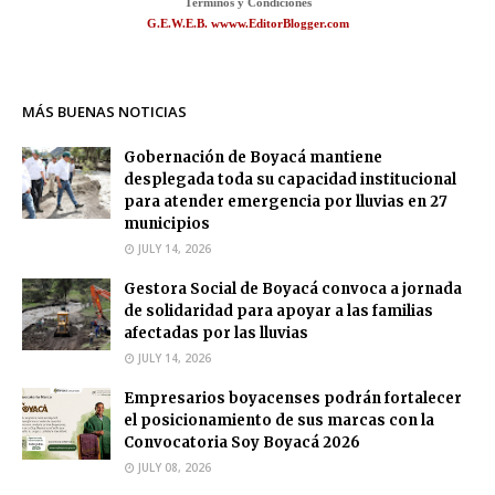
Términos y Condiciones
G.E.W.E.B. wwww.EditorBlogger.com
MÁS BUENAS NOTICIAS
Gobernación de Boyacá mantiene
desplegada toda su capacidad institucional
para atender emergencia por lluvias en 27
municipios
JULY 14, 2026
Gestora Social de Boyacá convoca a jornada
de solidaridad para apoyar a las familias
afectadas por las lluvias
JULY 14, 2026
Empresarios boyacenses podrán fortalecer
el posicionamiento de sus marcas con la
Convocatoria Soy Boyacá 2026
JULY 08, 2026