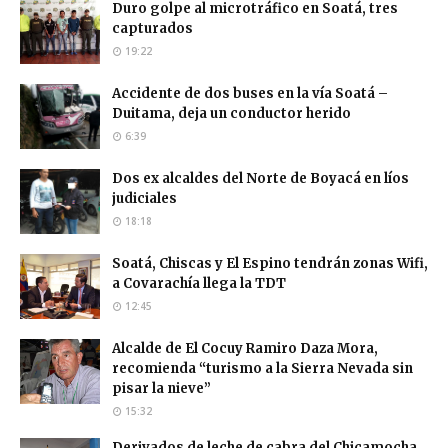
Duro golpe al microtráfico en Soatá, tres
capturados
19:22
Accidente de dos buses en la vía Soatá –
Duitama, deja un conductor herido
6:39
Dos ex alcaldes del Norte de Boyacá en líos
judiciales
18:18
Soatá, Chiscas y El Espino tendrán zonas Wifi,
a Covarachía llega la TDT
12:45
Alcalde de El Cocuy Ramiro Daza Mora,
recomienda “turismo a la Sierra Nevada sin
pisar la nieve”
15:32
Derivados de leche de cabra del Chicamocha