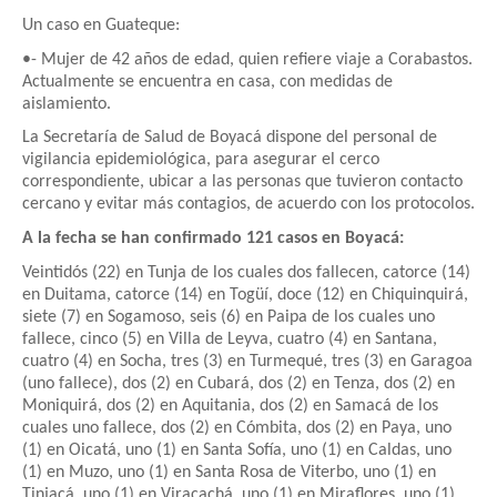
Un caso en Guateque:
•- Mujer de 42 años de edad, quien refiere viaje a Corabastos.
Actualmente se encuentra en casa, con medidas de
aislamiento.
La Secretaría de Salud de Boyacá dispone del personal de
vigilancia epidemiológica, para asegurar el cerco
correspondiente, ubicar a las personas que tuvieron contacto
cercano y evitar más contagios, de acuerdo con los protocolos.
A la fecha se han confirmado 121 casos en Boyacá:
Veintidós (22) en Tunja de los cuales dos fallecen, catorce (14)
en Duitama, catorce (14) en Togüí, doce (12) en Chiquinquirá,
siete (7) en Sogamoso, seis (6) en Paipa de los cuales uno
fallece, cinco (5) en Villa de Leyva, cuatro (4) en Santana,
cuatro (4) en Socha, tres (3) en Turmequé, tres (3) en Garagoa
(uno fallece), dos (2) en Cubará, dos (2) en Tenza, dos (2) en
Moniquirá, dos (2) en Aquitania, dos (2) en Samacá de los
cuales uno fallece, dos (2) en Cómbita, dos (2) en Paya, uno
(1) en Oicatá, uno (1) en Santa Sofía, uno (1) en Caldas, uno
(1) en Muzo, uno (1) en Santa Rosa de Viterbo, uno (1) en
Tinjacá, uno (1) en Viracachá, uno (1) en Miraflores, uno (1)