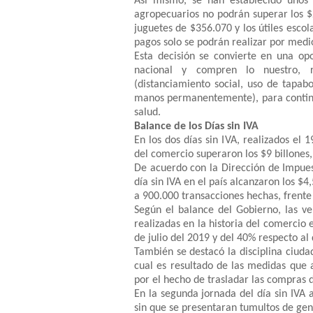
Así mismo, se han establecido unos
agropecuarios no podrán superar los $2
juguetes de $356.070 y los útiles esco
pagos solo se podrán realizar por medio
Esta decisión se convierte en una op
nacional y compren lo nuestro, r
(distanciamiento social, uso de tapa
manos permanentemente), para continua
salud.
Balance de los Días sin IVA
En los dos días sin IVA, realizados el 1
del comercio superaron los $9 billones,
De acuerdo con la Dirección de Impues
día sin IVA en el país alcanzaron los $4
a 900.000 transacciones hechas, frente 
Según el balance del Gobierno, las v
realizadas en la historia del comercio 
de julio del 2019 y del 40% respecto al 
También se destacó la disciplina ciuda
cual es resultado de las medidas que 
por el hecho de trasladar las compras 
En la segunda jornada del día sin IVA 
sin que se presentaran tumultos de gen