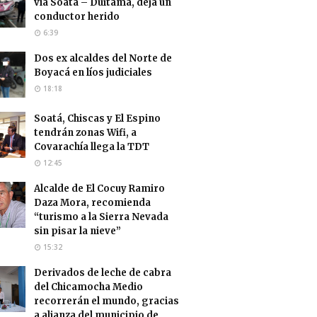
vía Soatá – Duitama, deja un
conductor herido
6:39
Dos ex alcaldes del Norte de
Boyacá en líos judiciales
18:18
Soatá, Chiscas y El Espino
tendrán zonas Wifi, a
Covarachía llega la TDT
12:45
Alcalde de El Cocuy Ramiro
Daza Mora, recomienda
“turismo a la Sierra Nevada
sin pisar la nieve”
15:32
Derivados de leche de cabra
del Chicamocha Medio
recorrerán el mundo, gracias
a alianza del municipio de