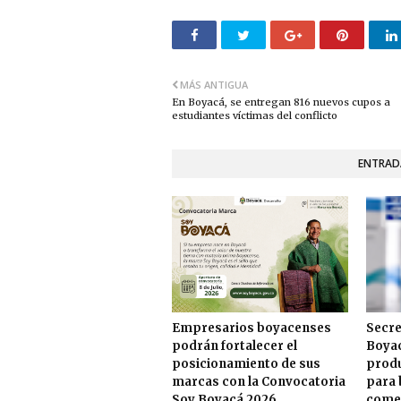
MÁS ANTIGUA
En Boyacá, se entregan 816 nuevos cupos a
estudiantes víctimas del conflicto
ENTRAD
Empresarios boyacenses
Secre
podrán fortalecer el
Boyac
posicionamiento de sus
produ
marcas con la Convocatoria
para 
Soy Boyacá 2026
comer