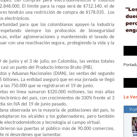
 topes. Las compras para electrodomésticos e insumos
.848.000. El límite para la ropa será de $712.140, el de
lares tendrán una restricción de compra de $178.035. Los
s electrónicos.
ortunidad para que los colombianos apoyen la industria
espetando siempre los protocolos de bioseguridad
bocas, evitar aglomeraciones y manteniendo el lavado de
r con una reactivación segura, protegiendo la vida y la
9 de junio y el 3 de julio, en Colombia, las ventas totales
Portad
 casi un punto del Producto Interno Bruto (PIB).
tos y Aduanas Nacionales (DIAN), las ventas del segundo
,5 billones. La entidad aseguró que en esa jornada se llegó
a las 750.000 que se registraron el 19 de junio.
entas en línea sumaron $320.000 millones, las más altas
La Ver
electrónico del país, con crecimientos de 330% frente al 3
día sin IVA del 19 de junio pasado.
Por
dana observada en la mayoría de poblaciones del país, lo
adoptaron los alcaldes y los gobernadores, pero también
de electrodomésticos y tecnología al campo virtual.
abrieron sus puertas al público más de 90.000 comercios,
te ni desordenes que lamentar.