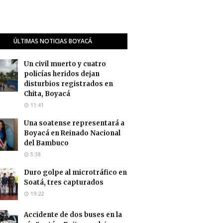
ÚLTIMAS NOTICIAS BOYACÁ
Un civil muerto y cuatro
policías heridos dejan
disturbios registrados en
Chita, Boyacá
11:41
Una soatense representará a
Boyacá en Reinado Nacional
del Bambuco
5:38
Duro golpe al microtráfico en
Soatá, tres capturados
19:22
Accidente de dos buses en la