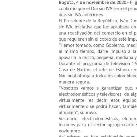
Bogotá, 4 de noviembre de 2020.-
El 
confirmó que el Día sin IVA será el pró
días sin IVA anteriores.
El Presidente de la República, Iván D
sin IVA, iniciativa que fue aprobada e
una reactivación del comercio en el p
que requieren sin el cobro de este imp
"Hemos tomado, como Gobierno, medida
al mismo tiempo, darle impulso a l
apoyar a la micro, pequeña, mediana y
Durante el programa de televisión 'P
Casa de Nariño, el Jefe de Estado rec
Nacional otorga a todos los colombianos
manera segura.
"Nosotros vamos a garantizar que, 
electrodomésticos y televisores, de alg
virtualmente, es decir, esos equi
virtualmente o se podrá hacer, tambié
almacén", subrayó.
Vestuario, electrodomésticos, elemen
insumos para el sector agropecuario 
noviembre.