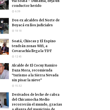
vía Soatá – Duitama, deja un
conductor herido
6:39
Dos ex alcaldes del Norte de
Boyacá en líos judiciales
18:18
Soatá, Chiscas y El Espino
tendrán zonas Wifi, a
Covarachía llega la TDT
12:45
Alcalde de El Cocuy Ramiro
Daza Mora, recomienda
“turismo a la Sierra Nevada
sin pisar la nieve”
15:32
Derivados de leche de cabra
del Chicamocha Medio
recorrerán el mundo, gracias
a alianza del municipio de