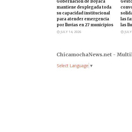
Gobernación de Boyacá
Gesto
mantiene desplegada toda
convo
su capacidad institucional
solid
para atender emergencia
las f
por lluvias en 27 municipios
las ll
JULY 14, 2026
JULY
ChicamochaNews.net - Multi
Select Language
▼