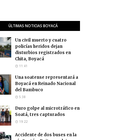
ÚLTIMAS NOTICIAS BOYACÁ
Un civil muerto y cuatro
policías heridos dejan
disturbios registrados en
Chita, Boyacá
11:41
Una soatense representará a
Boyacá en Reinado Nacional
del Bambuco
5:38
Duro golpe al microtráfico en
Soatá, tres capturados
19:22
Accidente de dos buses en la