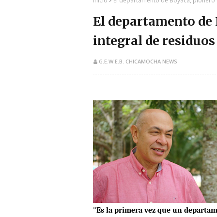
Inicio
El departamento de Boyacá, pionero 
El departamento de 
integral de residu
G.E.W.E.B. CHICAMOCHA NEWS
"Es la primera vez que un departame