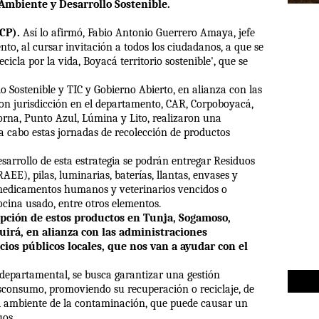
 Ambiente y Desarrollo Sostenible.
ACP).
Así lo afirmó, Fabio Antonio Guerrero Amaya, jefe
nto, al cursar invitación a todos los ciudadanos, a que se
cla por la vida, Boyacá territorio sostenible', que se
o Sostenible y TIC y Gobierno Abierto, en alianza con las
on jurisdicción en el departamento, CAR, Corpoboyacá,
orna, Punto Azul, Lúmina y Lito, realizaron una
 a cabo estas jornadas de recolección de productos
esarrollo de esta estrategia se podrán entregar Residuos
AEE), pilas, luminarias, baterías, llantas, envases y
 medicamentos humanos y veterinarios vencidos o
cina usado, entre otros elementos.
epción de estos productos en Tunja, Sogamoso,
irá, en alianza con las administraciones
ios públicos locales, que nos van a ayudar con el
 departamental, se busca garantizar una gestión
sconsumo, promoviendo su recuperación o reciclaje, de
l ambiente de la contaminación, que puede causar un
uos.