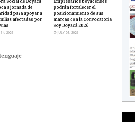
ra Social de Boyacá
Empresarios boyacenses
ca a jornada de
podrán fortalecer el
aridad para apoyar a
posicionamiento de sus
amilias afectadas por
marcas con la Convocatoria
uvias
Soy Boyacá 2026
 14, 2026
JULY 08, 2026
lenguaje