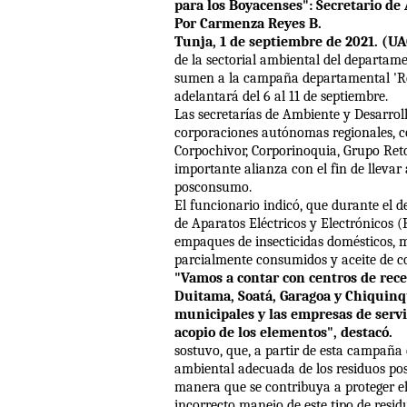
para los Boyacenses": Secretario de
Por Carmenza Reyes B.
Tunja, 1 de septiembre de 2021. (U
de la sectorial ambiental del departame
sumen a la campaña departamental 'Reci
adelantará del 6 al 11 de septiembre.
Las secretarías de Ambiente y Desarroll
corporaciones autónomas regionales, c
Corpochivor, Corporinoquia, Grupo Ret
importante alianza con el fin de llevar
posconsumo.
El funcionario indicó, que durante el d
de Aparatos Eléctricos y Electrónicos (R
empaques de insecticidas domésticos,
parcialmente consumidos y aceite de co
"Vamos a contar con centros de rec
Duitama, Soatá, Garagoa y Chiquinqu
municipales y las empresas de servic
acopio de los elementos", destacó.
sostuvo, que, a partir de esta campaña
ambiental adecuada de los residuos po
manera que se contribuya a proteger e
incorrecto manejo de este tipo de resid