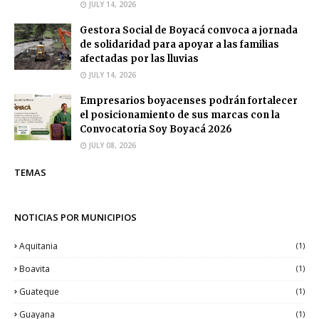
JULY 14, 2026
Gestora Social de Boyacá convoca a jornada
de solidaridad para apoyar a las familias
afectadas por las lluvias
JULY 14, 2026
Empresarios boyacenses podrán fortalecer
el posicionamiento de sus marcas con la
Convocatoria Soy Boyacá 2026
JULY 08, 2026
TEMAS
NOTICIAS POR MUNICIPIOS
Aquitania
(1)
Boavita
(1)
Guateque
(1)
Guayana
(1)