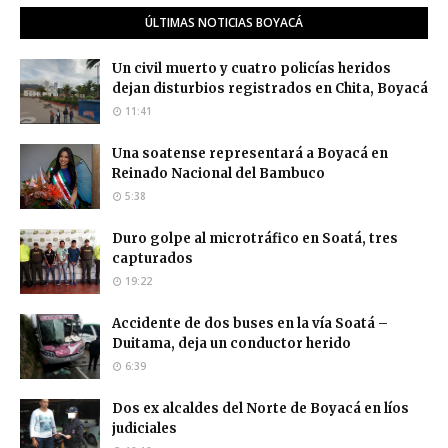
ÚLTIMAS NOTICIAS BOYACÁ
Un civil muerto y cuatro policías heridos
dejan disturbios registrados en Chita, Boyacá
11:41
Una soatense representará a Boyacá en
Reinado Nacional del Bambuco
5:38
Duro golpe al microtráfico en Soatá, tres
capturados
19:22
Accidente de dos buses en la vía Soatá –
Duitama, deja un conductor herido
6:39
Dos ex alcaldes del Norte de Boyacá en líos
judiciales