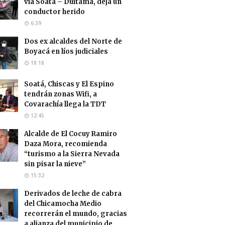
vía Soatá – Duitama, deja un
conductor herido
6:39
Dos ex alcaldes del Norte de
Boyacá en líos judiciales
18:18
Soatá, Chiscas y El Espino
tendrán zonas Wifi, a
Covarachía llega la TDT
12:45
Alcalde de El Cocuy Ramiro
Daza Mora, recomienda
“turismo a la Sierra Nevada
sin pisar la nieve”
15:32
Derivados de leche de cabra
del Chicamocha Medio
recorrerán el mundo, gracias
a alianza del municipio de