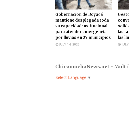
Gobernación de Boyacá
Gesto
mantiene desplegada toda
convo
su capacidad institucional
solid
para atender emergencia
las f
por lluvias en 27 municipios
las ll
JULY 14, 2026
JULY
ChicamochaNews.net - Multi
Select Language
▼