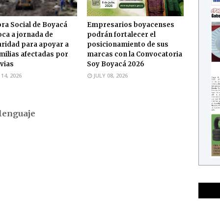
ra Social de Boyacá
Empresarios boyacenses
ca a jornada de
podrán fortalecer el
aridad para apoyar a
posicionamiento de sus
amilias afectadas por
marcas con la Convocatoria
uvias
Soy Boyacá 2026
 14, 2026
JULY 08, 2026
lenguaje