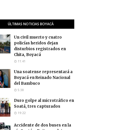
ÚLTIMAS NOTICIAS BOYACÁ
Un civil muerto y cuatro
policías heridos dejan
disturbios registrados en
Chita, Boyacá
11:41
Una soatense representará a
Boyacá en Reinado Nacional
del Bambuco
5:38
Duro golpe al microtráfico en
Soatá, tres capturados
19:22
Accidente de dos buses en la