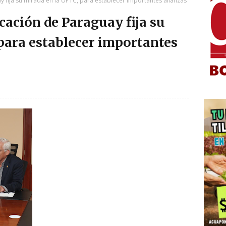
 fija su mirada en la UPTC, para establecer importantes alianzas
cación de Paraguay fija su
para establecer importantes