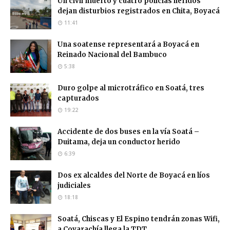
Un civil muerto y cuatro policías heridos
dejan disturbios registrados en Chita, Boyacá
11:41
Una soatense representará a Boyacá en
Reinado Nacional del Bambuco
5:38
Duro golpe al microtráfico en Soatá, tres
capturados
19:22
Accidente de dos buses en la vía Soatá –
Duitama, deja un conductor herido
6:39
Dos ex alcaldes del Norte de Boyacá en líos
judiciales
18:18
Soatá, Chiscas y El Espino tendrán zonas Wifi,
a Covarachía llega la TDT