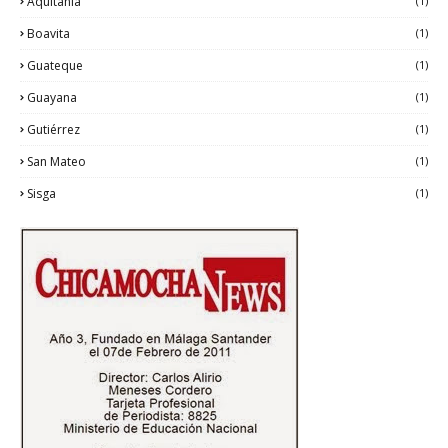
Aquitania
(1)
Boavita
(1)
Guateque
(1)
Guayana
(1)
Gutiérrez
(1)
San Mateo
(1)
Sisga
(1)