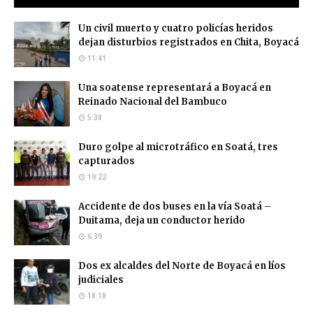
Un civil muerto y cuatro policías heridos
dejan disturbios registrados en Chita, Boyacá
11:41
Una soatense representará a Boyacá en
Reinado Nacional del Bambuco
5:38
Duro golpe al microtráfico en Soatá, tres
capturados
19:22
Accidente de dos buses en la vía Soatá –
Duitama, deja un conductor herido
6:39
Dos ex alcaldes del Norte de Boyacá en líos
judiciales
18:18