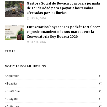
Gestora Social de Boyacá convoca a jornada
de solidaridad para apoyar a las familias
afectadas por las lluvias
JULY 14, 2026
Empresarios boyacenses podrán fortalecer
el posicionamiento de sus marcas con la
Convocatoria Soy Boyacá 2026
JULY 08, 2026
TEMAS
NOTICIAS POR MUNICIPIOS
Aquitania
(1)
Boavita
(1)
Guateque
(1)
Guayana
(1)
Gutiérrez
(1)