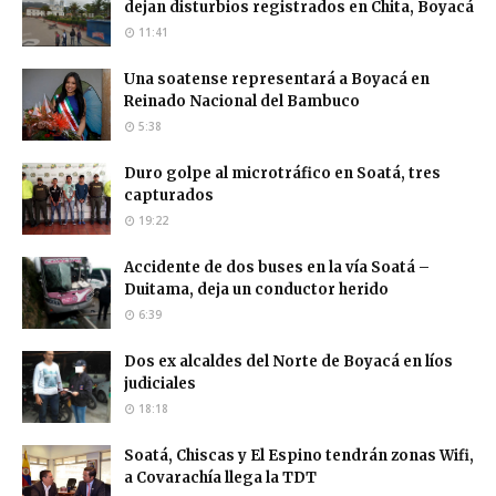
dejan disturbios registrados en Chita, Boyacá
11:41
Una soatense representará a Boyacá en
Reinado Nacional del Bambuco
5:38
Duro golpe al microtráfico en Soatá, tres
capturados
19:22
Accidente de dos buses en la vía Soatá –
Duitama, deja un conductor herido
6:39
Dos ex alcaldes del Norte de Boyacá en líos
judiciales
18:18
Soatá, Chiscas y El Espino tendrán zonas Wifi,
a Covarachía llega la TDT