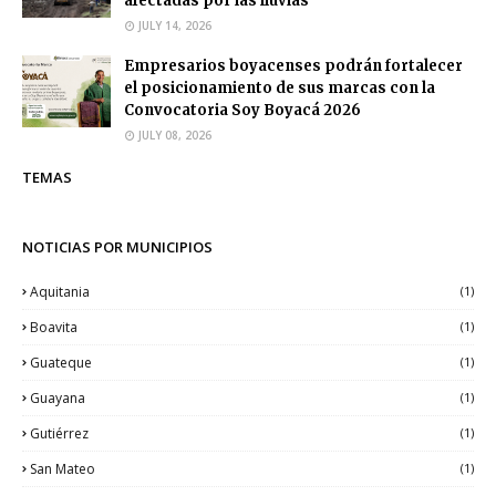
afectadas por las lluvias
JULY 14, 2026
Empresarios boyacenses podrán fortalecer
el posicionamiento de sus marcas con la
Convocatoria Soy Boyacá 2026
JULY 08, 2026
TEMAS
NOTICIAS POR MUNICIPIOS
Aquitania
(1)
Boavita
(1)
Guateque
(1)
Guayana
(1)
Gutiérrez
(1)
San Mateo
(1)