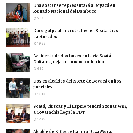
Una soatense representará a Boyacá en
Reinado Nacional del Bambuco
5:38
Duro golpe al microtráfico en Soatá, tres
capturados
19:22
Accidente de dos buses en la vía Soatá –
Duitama, deja un conductor herido
6:39
Dos ex alcaldes del Norte de Boyacá en líos
judiciales
18:18
Soatá, Chiscas y El Espino tendrán zonas Wifi,
a Covarachía llega la TDT
12:45
Alcalde de El Cocuy Ramiro Daza Mora,