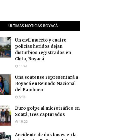
ÚLTIMAS NOTICIAS BOYACÁ
Un civil muerto y cuatro
policías heridos dejan
disturbios registrados en
Chita, Boyacá
11:41
Una soatense representará a
Boyacá en Reinado Nacional
del Bambuco
5:38
Duro golpe al microtráfico en
Soatá, tres capturados
19:22
Accidente de dos buses en la