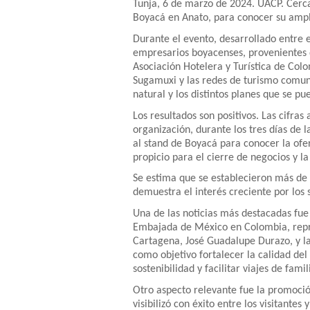
Tunja, 6 de marzo de 2024. UACP. Cerca
Boyacá en Anato, para conocer su amplia
Durante el evento, desarrollado entre e
empresarios boyacenses, provenientes d
Asociación Hotelera y Turística de Colo
Sugamuxi y las redes de turismo comuni
natural y los distintos planes que se pu
Los resultados son positivos. Las cifras
organización, durante los tres días de 
al stand de Boyacá para conocer la ofe
propicio para el cierre de negocios y la
Se estima que se establecieron más de
demuestra el interés creciente por los 
Una de las noticias más destacadas fue
Embajada de México en Colombia, repr
Cartagena, José Guadalupe Durazo, y la
como objetivo fortalecer la calidad del
sostenibilidad y facilitar viajes de fam
Otro aspecto relevante fue la promoción
visibilizó con éxito entre los visitante