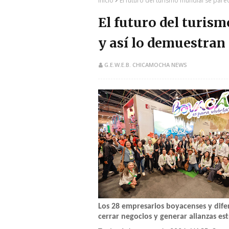
Inicio
El futuro del turismo mundial se pare
El futuro del turis
y así lo demuestran
G.E.W.E.B. CHICAMOCHA NEWS
Los 28 empresarios boyacenses y difer
cerrar negocios y generar alianzas est