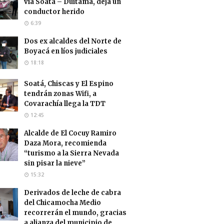
vía Soatá – Duitama, deja un
conductor herido
6:39
Dos ex alcaldes del Norte de
Boyacá en líos judiciales
18:18
Soatá, Chiscas y El Espino
tendrán zonas Wifi, a
Covarachía llega la TDT
12:45
Alcalde de El Cocuy Ramiro
Daza Mora, recomienda
“turismo a la Sierra Nevada
sin pisar la nieve”
15:32
Derivados de leche de cabra
del Chicamocha Medio
recorrerán el mundo, gracias
a alianza del municipio de