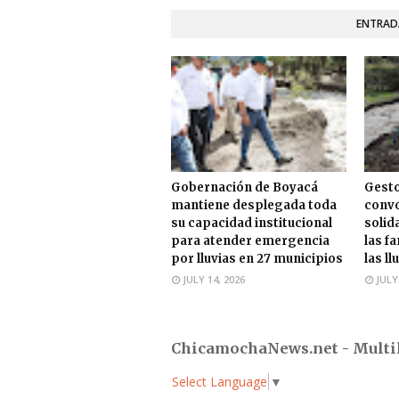
ENTRAD
Gobernación de Boyacá
Gesto
mantiene desplegada toda
convo
su capacidad institucional
solid
para atender emergencia
las f
por lluvias en 27 municipios
las ll
JULY 14, 2026
JULY
ChicamochaNews.net - Multi
Select Language
▼