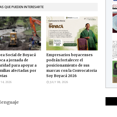
AS QUE PUEDEN INTERESARTE
ra Social de Boyacá
Empresarios boyacenses
ca a jornada de
podrán fortalecer el
aridad para apoyar a
posicionamiento de sus
amilias afectadas por
marcas con la Convocatoria
uvias
Soy Boyacá 2026
 14, 2026
JULY 08, 2026
lenguaje