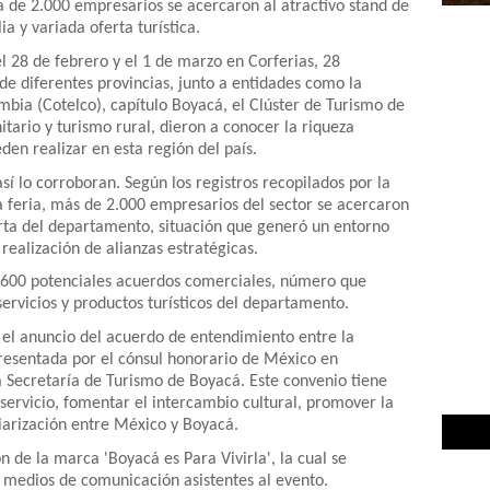
 de 2.000 empresarios se acercaron al atractivo stand de
 y variada oferta turística.
l 28 de febrero y el 1 de marzo en Corferias, 28
e diferentes provincias, junto a entidades como la
mbia (Cotelco), capítulo Boyacá, el Clúster de Turismo de
tario y turismo rural, dieron a conocer la riqueza
eden realizar en esta región del país.
 así lo corroboran. Según los registros recopilados por la
la feria, más de 2.000 empresarios del sector se acercaron
rta del departamento, situación que generó un entorno
 realización de alianzas estratégicas.
 600 potenciales acuerdos comerciales, número que
servicios y productos turísticos del departamento.
 el anuncio del acuerdo de entendimiento entre la
esentada por el cónsul honorario de México en
 Secretaría de Turismo de Boyacá. Este convenio tiene
 servicio, fomentar el intercambio cultural, promover la
iliarización entre México y Boyacá.
 de la marca 'Boyacá es Para Vivirla', la cual se
s y medios de comunicación asistentes al evento.