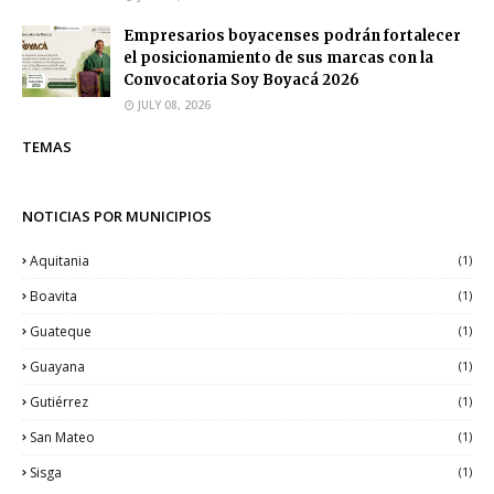
Empresarios boyacenses podrán fortalecer
el posicionamiento de sus marcas con la
Convocatoria Soy Boyacá 2026
JULY 08, 2026
TEMAS
NOTICIAS POR MUNICIPIOS
Aquitania
(1)
Boavita
(1)
Guateque
(1)
Guayana
(1)
Gutiérrez
(1)
San Mateo
(1)
Sisga
(1)