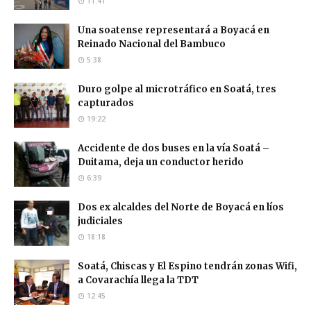
11:41
Una soatense representará a Boyacá en
Reinado Nacional del Bambuco
5:38
Duro golpe al microtráfico en Soatá, tres
capturados
19:22
Accidente de dos buses en la vía Soatá –
Duitama, deja un conductor herido
6:39
Dos ex alcaldes del Norte de Boyacá en líos
judiciales
18:18
Soatá, Chiscas y El Espino tendrán zonas Wifi,
a Covarachía llega la TDT
12:45