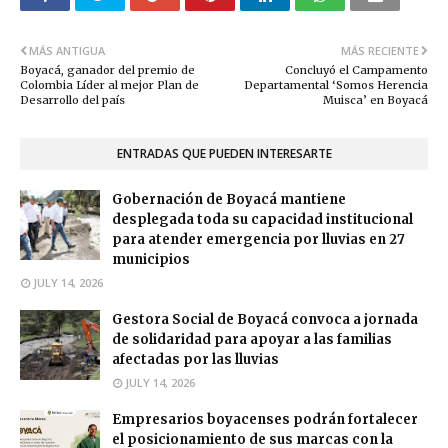
MÁS ANTIGUA
MÁS RECIENTE
Boyacá, ganador del premio de
Concluyó el Campamento
Colombia Líder al mejor Plan de
Departamental ‘Somos Herencia
Desarrollo del país
Muisca’ en Boyacá
ENTRADAS QUE PUEDEN INTERESARTE
Gobernación de Boyacá mantiene
desplegada toda su capacidad institucional
para atender emergencia por lluvias en 27
municipios
JULY 14, 2026
Gestora Social de Boyacá convoca a jornada
de solidaridad para apoyar a las familias
afectadas por las lluvias
JULY 14, 2026
Empresarios boyacenses podrán fortalecer
el posicionamiento de sus marcas con la