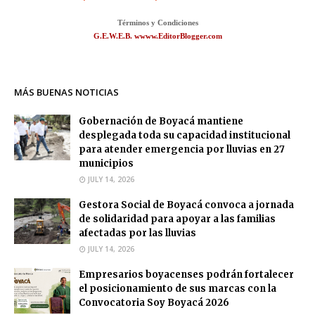
Términos y Condiciones
G.E.W.E.B. wwww.EditorBlogger.com
MÁS BUENAS NOTICIAS
Gobernación de Boyacá mantiene
desplegada toda su capacidad institucional
para atender emergencia por lluvias en 27
municipios
JULY 14, 2026
Gestora Social de Boyacá convoca a jornada
de solidaridad para apoyar a las familias
afectadas por las lluvias
JULY 14, 2026
Empresarios boyacenses podrán fortalecer
el posicionamiento de sus marcas con la
Convocatoria Soy Boyacá 2026