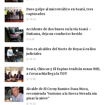
Duro golpe al microtráfico en Soatá, tres
capturados
19:22
Accidente de dos buses en la vía Soatá –
Duitama, deja un conductor herido
6:39
Dos ex alcaldes del Norte de Boyacá en líos
judiciales
18:18
Soatá, Chiscas y El Espino tendrán zonas Wifi,
a Covarachía llega la TDT
12:45
Alcalde de El Cocuy Ramiro Daza Mora,
recomienda “turismo a la Sierra Nevada sin
pisar la nieve”
15:32