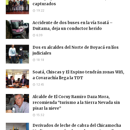
capturados
19:22
Accidente de dos buses en la vía Soatá –
Duitama, deja un conductor herido
6:39
Dos ex alcaldes del Norte de Boyacá en líos
judiciales
18:18
Soatá, Chiscas y El Espino tendrán zonas Wifi,
a Covarachía llega la TDT
12:45
Alcalde de El Cocuy Ramiro Daza Mora,
recomienda “turismo a la Sierra Nevada sin
pisar la nieve”
15:32
Derivados de leche de cabra del Chicamocha