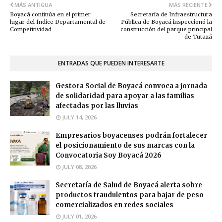
MÁS ANTIGUA
MÁS RECIENTE
Boyacá continúa en el primer
Secretaría de Infraestructura
lugar del Índice Departamental de
Pública de Boyacá inspeccionó la
Competitividad
construcción del parque principal
de Tutazá
ENTRADAS QUE PUEDEN INTERESARTE
Gestora Social de Boyacá convoca a jornada
de solidaridad para apoyar a las familias
afectadas por las lluvias
JULY 14, 2026
Empresarios boyacenses podrán fortalecer
el posicionamiento de sus marcas con la
Convocatoria Soy Boyacá 2026
JULY 08, 2026
Secretaría de Salud de Boyacá alerta sobre
productos fraudulentos para bajar de peso
comercializados en redes sociales
JULY 01, 2026