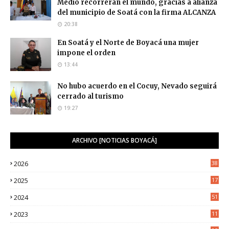
Medio recorrerán el mundo, gracias a alianza
del municipio de Soatá con la firma ALCANZA
20:38
En Soatá y el Norte de Boyacá una mujer
impone el orden
13:44
No hubo acuerdo en el Cocuy, Nevado seguirá
cerrado al turismo
19:27
ARCHIVO [NOTICIAS BOYACÁ]
2026
38
2025
17
1
2024
51
2023
11
5