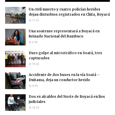
Un civil muerto y cuatro policías heridos
dejan disturbios registrados en Chita, Boyacá
11:41
Una soatense representará a Boyacá en
Reinado Nacional del Bambuco
5:38
Duro golpe al microtráfico en Soatá, tres
capturados
19:22
Accidente de dos buses en la vía Soatá –
Duitama, deja un conductor herido
6:39
Dos ex alcaldes del Norte de Boyacá en líos
judiciales
18:18