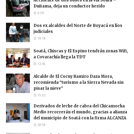
Accidente de dos buses en la vía Soatá –
Duitama, deja un conductor herido
6:39
Dos ex alcaldes del Norte de Boyacá en líos
judiciales
18:18
Soatá, Chiscas y El Espino tendrán zonas Wifi,
a Covarachía llega la TDT
12:45
Alcalde de El Cocuy Ramiro Daza Mora,
recomienda “turismo a la Sierra Nevada sin
pisar la nieve”
15:32
Derivados de leche de cabra del Chicamocha
Medio recorrerán el mundo, gracias a alianza
del municipio de Soatá con la firma ALCANZA
20:38