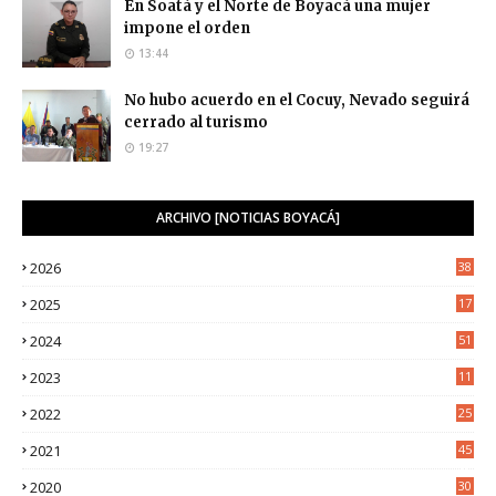
En Soatá y el Norte de Boyacá una mujer
impone el orden
13:44
No hubo acuerdo en el Cocuy, Nevado seguirá
cerrado al turismo
19:27
ARCHIVO [NOTICIAS BOYACÁ]
2026
38
2025
17
1
2024
51
2023
11
5
2022
25
6
2021
45
8
2020
30