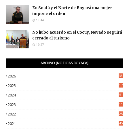
En Soatá y el Norte de Boyacá una mujer
impone el orden
13:44
No hubo acuerdo en el Cocuy, Nevado seguirá
cerrado al turismo
19:27
ARCHIVO [NOTICIAS BOYACÁ]
2026
38
2025
17
1
2024
51
2023
11
5
2022
25
6
2021
45
8