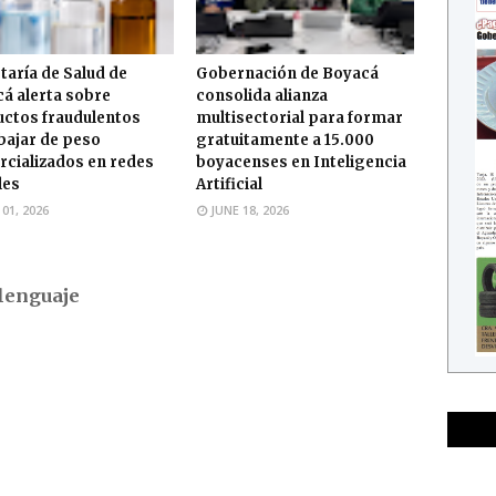
taría de Salud de
Gobernación de Boyacá
á alerta sobre
consolida alianza
ctos fraudulentos
multisectorial para formar
bajar de peso
gratuitamente a 15.000
cializados en redes
boyacenses en Inteligencia
les
Artificial
 01, 2026
JUNE 18, 2026
lenguaje