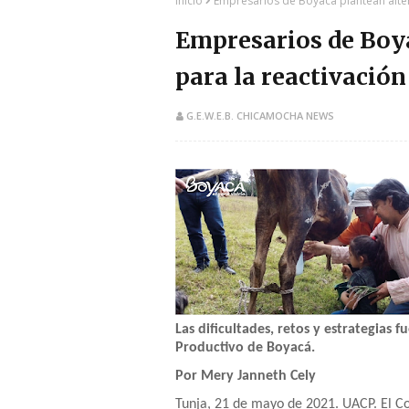
Inicio
Empresarios de Boyacá plantean alte
Empresarios de Boya
para la reactivació
G.E.W.E.B. CHICAMOCHA NEWS
Las dificultades, retos y estrategias 
Productivo de Boyacá.
Por Mery Janneth Cely
Tunja, 21 de mayo de 2021. UACP. El Co