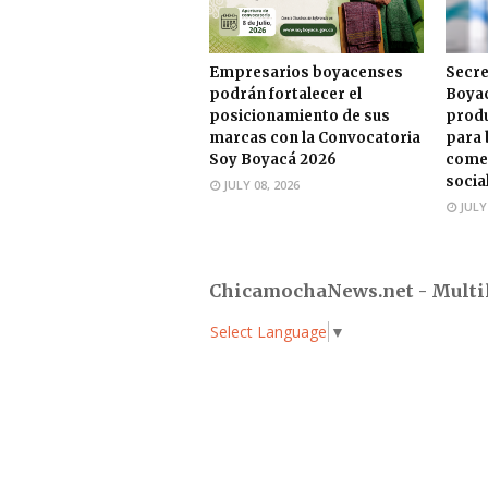
Empresarios boyacenses
Secre
podrán fortalecer el
Boyac
posicionamiento de sus
produ
marcas con la Convocatoria
para 
Soy Boyacá 2026
comer
socia
JULY 08, 2026
JULY
ChicamochaNews.net - Multi
Select Language
▼