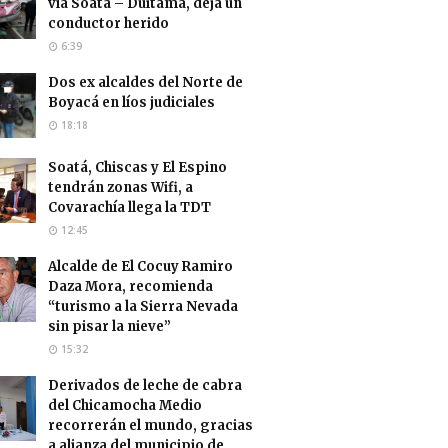
vía Soatá – Duitama, deja un
conductor herido
6:39
Dos ex alcaldes del Norte de
Boyacá en líos judiciales
18:18
Soatá, Chiscas y El Espino
tendrán zonas Wifi, a
Covarachía llega la TDT
12:45
Alcalde de El Cocuy Ramiro
Daza Mora, recomienda
“turismo a la Sierra Nevada
sin pisar la nieve”
15:32
Derivados de leche de cabra
del Chicamocha Medio
recorrerán el mundo, gracias
a alianza del municipio de