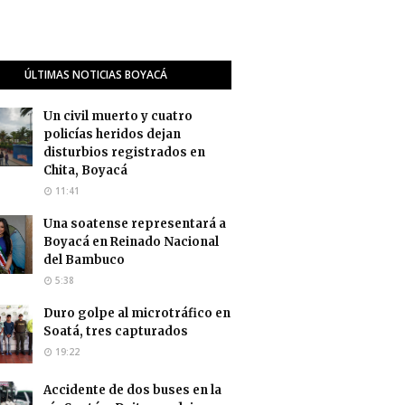
ÚLTIMAS NOTICIAS BOYACÁ
Un civil muerto y cuatro
policías heridos dejan
disturbios registrados en
Chita, Boyacá
11:41
Una soatense representará a
Boyacá en Reinado Nacional
del Bambuco
5:38
Duro golpe al microtráfico en
Soatá, tres capturados
19:22
Accidente de dos buses en la