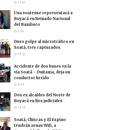
11:41
Una soatense representará a
Boyacá en Reinado Nacional
del Bambuco
5:38
Duro golpe al microtráfico en
Soatá, tres capturados
19:22
Accidente de dos buses en la
vía Soatá – Duitama, deja un
conductor herido
6:39
Dos ex alcaldes del Norte de
Boyacá en líos judiciales
18:18
Soatá, Chiscas y El Espino
tendrán zonas Wifi, a