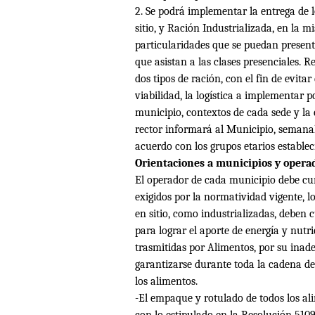
2. Se podrá implementar la entrega de
sitio, y Ración Industrializada, en la 
particularidades que se puedan presenta
que asistan a las clases presenciales. 
dos tipos de ración, con el fin de evita
viabilidad, la logística a implementar p
municipio, contextos de cada sede y la e
rector informará al Municipio, semana
acuerdo con los grupos etarios establec
Orientaciones a municipios y opera
El operador de cada municipio debe cum
exigidos por la normatividad vigente, l
en sitio, como industrializadas, deben 
para lograr el aporte de energía y nutr
trasmitidas por Alimentos, por su ina
garantizarse durante toda la cadena de 
los alimentos.
-El empaque y rotulado de todos los a
con lo estipulado en la Resolución 5109