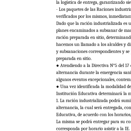
la logística de entrega, garantizando si
- Los paquetes de las Raciones industri
verificados por los mismos, inmediatame
Dado que la ración industrializada es 
planes encaminados a subsanar de mane
ración preparada en sitio, determinand
hacemos un llamado a los alcaldes y di
y subsanaciones correspondientes y se
preparada en sitio.
●
Atendiendo a la Directiva N
°
5 del 17
alternancia durante la emergencia sani
algunos eventos excepcionales, contemp
●
Una vez identificada la modalidad de 
Instituci
ó
n Educativa determinar
á
la m
1. La ración industrializada podrá sumi
alternancia, la cual será entregada, co
Educativa, de acuerdo con los horarios,
La misma se podrá entregar para su con
corresponda por horario asistir a la IE.