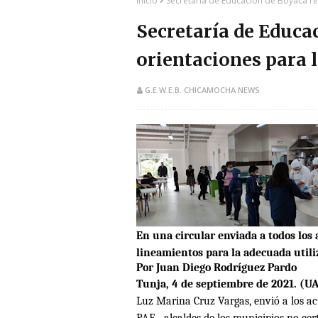
Inicio
Secretaría de Educación de Boyacá re
Secretaría de Educa
orientaciones para l
G.E.W.E.B. CHICAMOCHA NEWS
En una circular enviada a todos los a
lineamientos para la adecuada utili
Por Juan Diego Rodríguez Pardo
Tunja, 4 de septiembre de 2021. (U
Luz Marina Cruz Vargas, envió a los a
PAE-, alcaldes de los municipios no cer