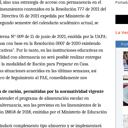
Portad
, sino una estrategia de acceso con permanencia en el
lineamientos contenidos en la Resolución 777 de 2021 del
, Directiva 05 de 2021 expedida por Ministerio de
segundo semestre del calendario académico actual, se
La Ver
terna N° 009 de 15 de junio de 2021, emitida por la UAPA:
asa con base en la Resolución 0007 de 2020 existiendo
Por
ativas". Por lo tanto, en las instituciones educativas en
lidad con alternancia no será posible realizar entregas
 la modalidad de Ración para Preparar en Casa.
as situaciones acaecidas en las últimas semanas, así
ico de Seguimiento al PAE, comedidamente nos
 de ración, permitidas por la normatividad vigente
 atender el programa de alimentación escolar en
alternancia, son las previstas en los lineamientos de la
ón 18858 de 2018, emitidas por el Ministerio de Educación
indar
á
complemento tipo almuerzo y se implementar
á