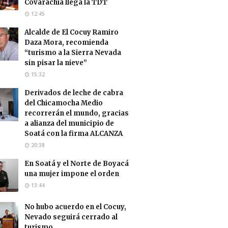
Covarachía llega la TDT
12:45
Alcalde de El Cocuy Ramiro
Daza Mora, recomienda
“turismo a la Sierra Nevada
sin pisar la nieve”
15:32
Derivados de leche de cabra
del Chicamocha Medio
recorrerán el mundo, gracias
a alianza del municipio de
Soatá con la firma ALCANZA
20:38
En Soatá y el Norte de Boyacá
una mujer impone el orden
13:44
No hubo acuerdo en el Cocuy,
Nevado seguirá cerrado al
turismo