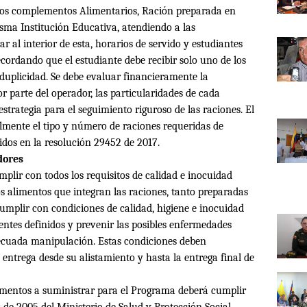
 los complementos Alimentarios, Ración preparada en
misma Institución Educativa, atendiendo a las
r al interior de esta, horarios de servido y estudiantes
Recordando que el estudiante debe recibir solo uno de los
r duplicidad. Se debe evaluar financieramente la
or parte del operador, las particularidades de cada
strategia para el seguimiento riguroso de las raciones. El
lmente el tipo y número de raciones requeridas de
idos en la resolución 29452 de 2017.
dores
plir con todos los requisitos de calidad e inocuidad
os alimentos que integran las raciones, tanto preparadas
cumplir con condiciones de calidad, higiene e inocuidad
ientes definidos y prevenir las posibles enfermedades
decuada manipulación. Estas condiciones deben
entrega desde su alistamiento y hasta la entrega final de
limentos a suministrar para el Programa deberá cumplir
 de 2005 del Ministerio de Salud y Protección Social