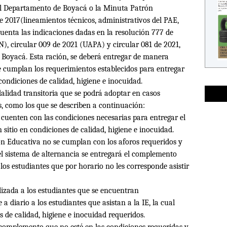
 el Departamento de Boyac
á
o la Minuta Patr
ó
n
e 2017(lineamientos técnicos, administrativos del PAE,
uenta las indicaciones dadas en la resolución 777 de
), circular 009 de 2021 (UAPA) y circular 081 de 2021,
 Boyacá. Esta ración, se deberá entregar de manera
e cumplan los requerimientos establecidos para entregar
ondiciones de calidad, higiene e inocuidad.
alidad transitoria que se podrá adoptar en casos
s, como los que se describen a continuación:
 cuenten con las condiciones necesarias para entregar el
itio en condiciones de calidad, higiene e inocuidad.
ión Educativa no se cumplan con los aforos requeridos y
 el sistema de alternancia se entregará el complemento
los estudiantes que por horario no les corresponde asistir
alizada a los estudiantes que se encuentran
a diario a los estudiantes que asistan a la IE, la cual
 de calidad, higiene e inocuidad requeridos.
 complemento que no esté en las condiciones requeridas y