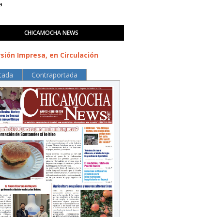
a
CHICAMOCHA NEWS
sión Impresa, en Circulación
tada
Contraportada