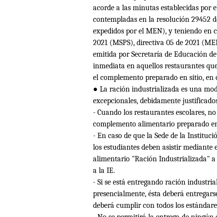
acorde a las minutas establecidas por
contempladas en la resoluci
ó
n 29452 d
expedidos por el MEN), y teniendo en c
2021 (MSPS), directiva 05 de 2021 (MEN
emitida por Secretaría de Educación de
inmediata en aquellos restaurantes qu
el complemento preparado en sitio, en c
●
La raci
ó
n industrializada es una mod
excepcionales, debidamente justificado
- Cuando los restaurantes escolares, no
complemento alimentario preparado en s
- En caso de que la Sede de la Instituc
los estudiantes deben asistir mediante
alimentario "Ración Industrializada" a 
a la IE.
- Si se está entregando ración industri
presencialmente, ésta deberá entregarse 
deberá cumplir con todos los estándares
- No se permitirá la entrega de ningún