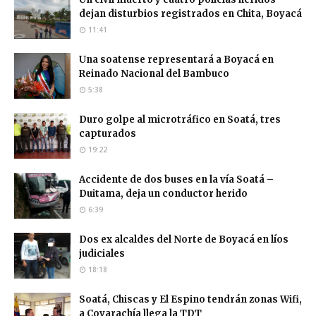
dejan disturbios registrados en Chita, Boyacá
11:41
Una soatense representará a Boyacá en
Reinado Nacional del Bambuco
5:38
Duro golpe al microtráfico en Soatá, tres
capturados
19:22
Accidente de dos buses en la vía Soatá –
Duitama, deja un conductor herido
6:39
Dos ex alcaldes del Norte de Boyacá en líos
judiciales
18:18
Soatá, Chiscas y El Espino tendrán zonas Wifi,
a Covarachía llega la TDT