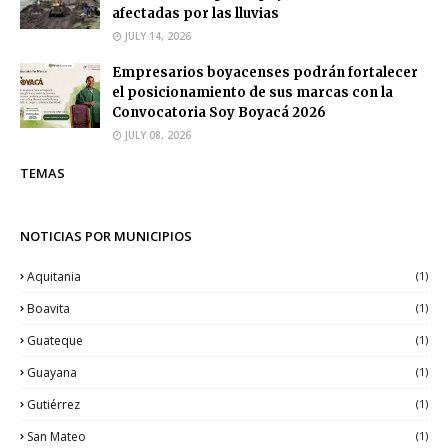
afectadas por las lluvias
JULY 14, 2026
Empresarios boyacenses podrán fortalecer
el posicionamiento de sus marcas con la
Convocatoria Soy Boyacá 2026
JULY 08, 2026
TEMAS
NOTICIAS POR MUNICIPIOS
Aquitania
(1)
Boavita
(1)
Guateque
(1)
Guayana
(1)
Gutiérrez
(1)
San Mateo
(1)