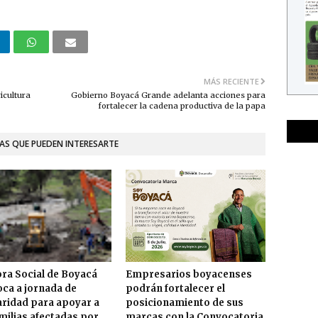
MÁS RECIENTE
icultura
Gobierno Boyacá Grande adelanta acciones para
fortalecer la cadena productiva de la papa
AS QUE PUEDEN INTERESARTE
ra Social de Boyacá
Empresarios boyacenses
ca a jornada de
podrán fortalecer el
aridad para apoyar a
posicionamiento de sus
amilias afectadas por
marcas con la Convocatoria