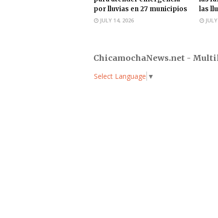
por lluvias en 27 municipios
las ll
JULY 14, 2026
JULY
ChicamochaNews.net - Multi
Select Language
▼