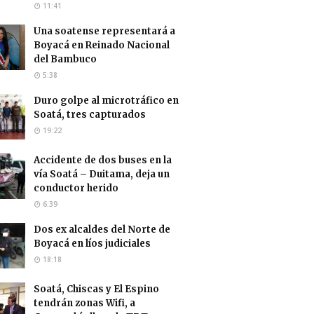
11:41
Una soatense representará a
Boyacá en Reinado Nacional
del Bambuco
5:38
Duro golpe al microtráfico en
Soatá, tres capturados
19:22
Accidente de dos buses en la
vía Soatá – Duitama, deja un
conductor herido
6:39
Dos ex alcaldes del Norte de
Boyacá en líos judiciales
18:18
Soatá, Chiscas y El Espino
tendrán zonas Wifi, a