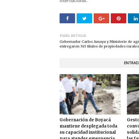
internacional.
MÁS ANTIGUA
Gobernador Carlos Amaya y Ministerio de agr
entregaron 345 títulos de propiedades rurales
ENTRAD
Gobernación de Boyacá
Gesto
mantiene desplegada toda
convo
su capacidad institucional
solid
para atender emergencia
las f