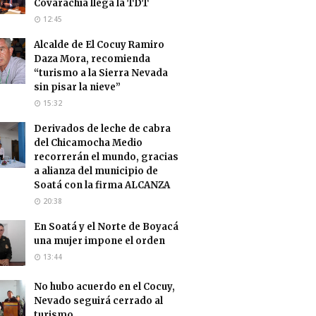
Covarachía llega la TDT
12:45
Alcalde de El Cocuy Ramiro
Daza Mora, recomienda
“turismo a la Sierra Nevada
sin pisar la nieve”
15:32
Derivados de leche de cabra
del Chicamocha Medio
recorrerán el mundo, gracias
a alianza del municipio de
Soatá con la firma ALCANZA
20:38
En Soatá y el Norte de Boyacá
una mujer impone el orden
13:44
No hubo acuerdo en el Cocuy,
Nevado seguirá cerrado al
turismo