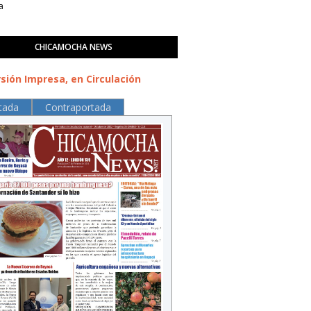
a
CHICAMOCHA NEWS
sión Impresa, en Circulación
tada
Contraportada