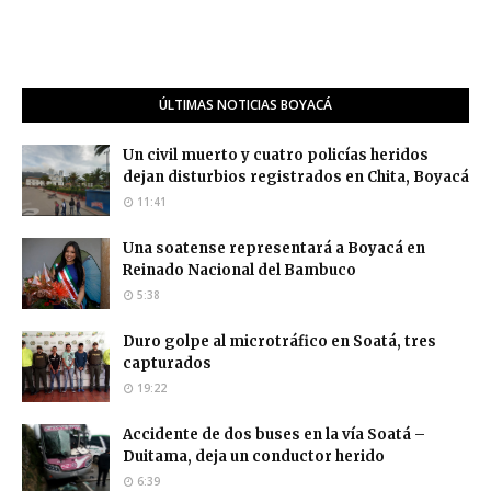
ÚLTIMAS NOTICIAS BOYACÁ
Un civil muerto y cuatro policías heridos
dejan disturbios registrados en Chita, Boyacá
11:41
Una soatense representará a Boyacá en
Reinado Nacional del Bambuco
5:38
Duro golpe al microtráfico en Soatá, tres
capturados
19:22
Accidente de dos buses en la vía Soatá –
Duitama, deja un conductor herido
6:39