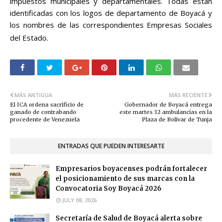
impuestos municipales y departamentales. Todas están
identificadas con los logos de departamento de Boyacá y
los nombres de las correspondientes
Empresas Sociales
del Estado.
MÁS ANTIGUA
MÁS RECIENTE
El ICA ordena sacrificio de
Gobernador de Boyacá entrega
ganado de contrabando
este martes 32 ambulancias en la
procedente de Venezuela
Plaza de Bolívar de Tunja
ENTRADAS QUE PUEDEN INTERESARTE
Empresarios boyacenses podrán fortalecer
el posicionamiento de sus marcas con la
Convocatoria Soy Boyacá 2026
JULY 08, 2026
Secretaría de Salud de Boyacá alerta sobre