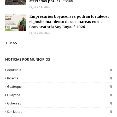
afectadas por las lluvias
JULY 14, 2026
Empresarios boyacenses podrán fortalecer
el posicionamiento de sus marcas con la
Convocatoria Soy Boyacá 2026
JULY 08, 2026
TEMAS
NOTICIAS POR MUNICIPIOS
Aquitania
(1)
Boavita
(1)
Guateque
(1)
Guayana
(1)
Gutiérrez
(1)
San Mateo
(1)