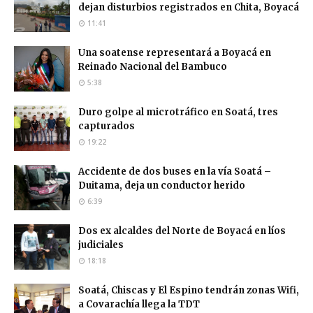
dejan disturbios registrados en Chita, Boyacá
11:41
Una soatense representará a Boyacá en
Reinado Nacional del Bambuco
5:38
Duro golpe al microtráfico en Soatá, tres
capturados
19:22
Accidente de dos buses en la vía Soatá –
Duitama, deja un conductor herido
6:39
Dos ex alcaldes del Norte de Boyacá en líos
judiciales
18:18
Soatá, Chiscas y El Espino tendrán zonas Wifi,
a Covarachía llega la TDT