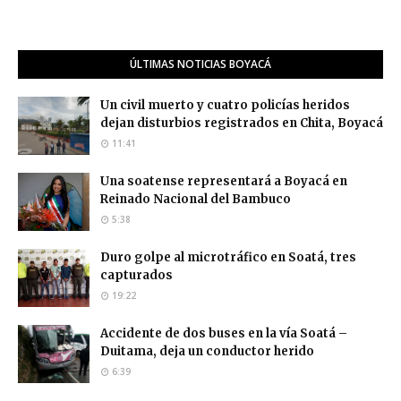
ÚLTIMAS NOTICIAS BOYACÁ
Un civil muerto y cuatro policías heridos
dejan disturbios registrados en Chita, Boyacá
11:41
Una soatense representará a Boyacá en
Reinado Nacional del Bambuco
5:38
Duro golpe al microtráfico en Soatá, tres
capturados
19:22
Accidente de dos buses en la vía Soatá –
Duitama, deja un conductor herido
6:39