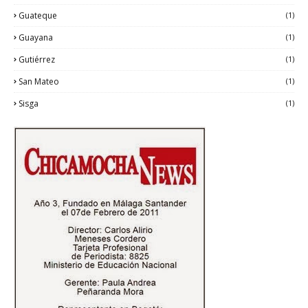
Guateque
(1)
Guayana
(1)
Gutiérrez
(1)
San Mateo
(1)
Sisga
(1)