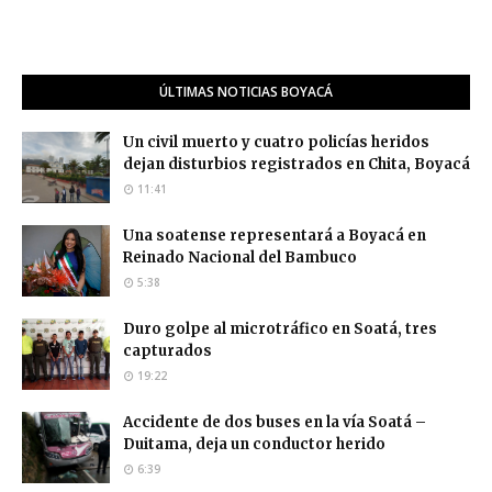
ÚLTIMAS NOTICIAS BOYACÁ
Un civil muerto y cuatro policías heridos
dejan disturbios registrados en Chita, Boyacá
11:41
Una soatense representará a Boyacá en
Reinado Nacional del Bambuco
5:38
Duro golpe al microtráfico en Soatá, tres
capturados
19:22
Accidente de dos buses en la vía Soatá –
Duitama, deja un conductor herido
6:39