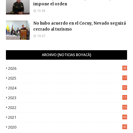
impone el orden
13:44
No hubo acuerdo en el Cocuy, Nevado seguirá
cerrado al turismo
19:27
ARCHIVO [NOTICIAS BOYACÁ]
2026
38
2025
17
1
2024
51
2023
11
5
2022
25
6
2021
45
8
2020
30
5