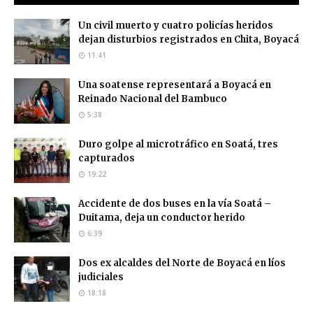
Un civil muerto y cuatro policías heridos
dejan disturbios registrados en Chita, Boyacá
11:41
Una soatense representará a Boyacá en
Reinado Nacional del Bambuco
5:38
Duro golpe al microtráfico en Soatá, tres
capturados
19:22
Accidente de dos buses en la vía Soatá –
Duitama, deja un conductor herido
6:39
Dos ex alcaldes del Norte de Boyacá en líos
judiciales
18:18