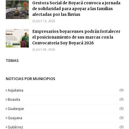
Gestora Social de Boyacá convoca a jornada
de solidaridad para apoyar a las familias
afectadas por las lluvias
JULY 14, 2026
Empresarios boyacenses podrán fortalecer
el posicionamiento de sus marcas con la
Convocatoria Soy Boyacá 2026
JULY 08, 2026
TEMAS
NOTICIAS POR MUNICIPIOS
Aquitania
(1)
Boavita
(1)
Guateque
(1)
Guayana
(1)
Gutiérrez
(1)