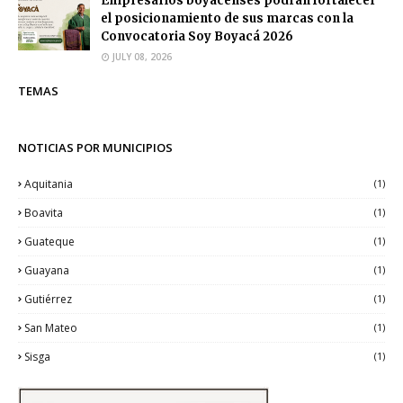
Empresarios boyacenses podrán fortalecer
el posicionamiento de sus marcas con la
Convocatoria Soy Boyacá 2026
JULY 08, 2026
TEMAS
NOTICIAS POR MUNICIPIOS
Aquitania
(1)
Boavita
(1)
Guateque
(1)
Guayana
(1)
Gutiérrez
(1)
San Mateo
(1)
Sisga
(1)