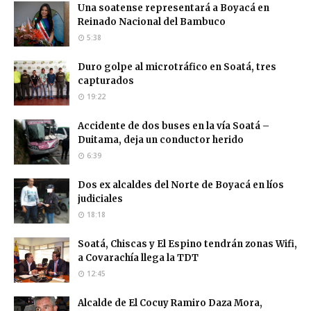
Una soatense representará a Boyacá en
Reinado Nacional del Bambuco
5:38
Duro golpe al microtráfico en Soatá, tres
capturados
19:22
Accidente de dos buses en la vía Soatá –
Duitama, deja un conductor herido
6:39
Dos ex alcaldes del Norte de Boyacá en líos
judiciales
18:18
Soatá, Chiscas y El Espino tendrán zonas Wifi,
a Covarachía llega la TDT
12:45
Alcalde de El Cocuy Ramiro Daza Mora,