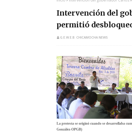
Inicio
Intervención del gobernador Carlos A
Intervención del g
permitió desbloqueo
G.E.W.E.B. CHICAMOCHA NEWS
​La protesta se originó cuando se desarrollaba cum
González-OPGB)