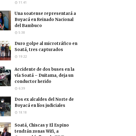
11:41
Una soatense representará a
Boyacá en Reinado Nacional
del Bambuco
5:38
Duro golpe al microtráfico en
Soatá, tres capturados
19:22
Accidente de dos buses en la
vía Soatá – Duitama, deja un
conductor herido
6:39
Dos ex alcaldes del Norte de
Boyacá en líos judiciales
18:18
Soatá, Chiscas y El Espino
tendrán zonas Wifi, a