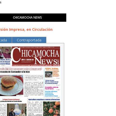
a
CHICAMOCHA NEWS
sión Impresa, en Circulación
tada
Contraportada