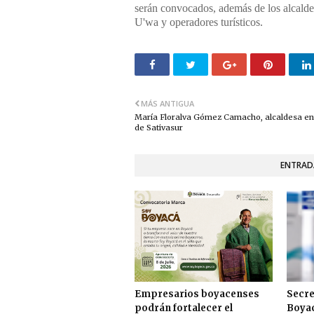
serán convocados, además de los alcalde
U'wa y operadores turísticos.
MÁS ANTIGUA
María Floralva Gómez Camacho, alcaldesa e
de Sativasur
ENTRAD
Empresarios boyacenses
Secre
podrán fortalecer el
Boyac