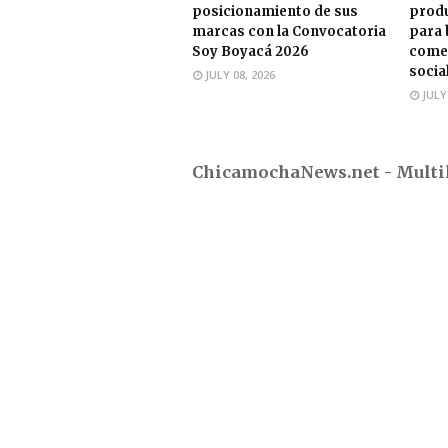
posicionamiento de sus
produ
marcas con la Convocatoria
para 
Soy Boyacá 2026
comer
socia
JULY 08, 2026
JULY
ChicamochaNews.net - Multi