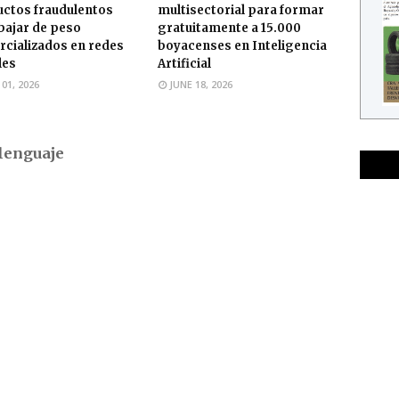
ctos fraudulentos
multisectorial para formar
bajar de peso
gratuitamente a 15.000
cializados en redes
boyacenses en Inteligencia
les
Artificial
 01, 2026
JUNE 18, 2026
lenguaje