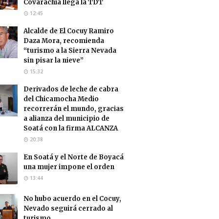
Covarachía llega la TDT
12:45
Alcalde de El Cocuy Ramiro
Daza Mora, recomienda
“turismo a la Sierra Nevada
sin pisar la nieve”
15:32
Derivados de leche de cabra
del Chicamocha Medio
recorrerán el mundo, gracias
a alianza del municipio de
Soatá con la firma ALCANZA
20:38
En Soatá y el Norte de Boyacá
una mujer impone el orden
13:44
No hubo acuerdo en el Cocuy,
Nevado seguirá cerrado al
turismo