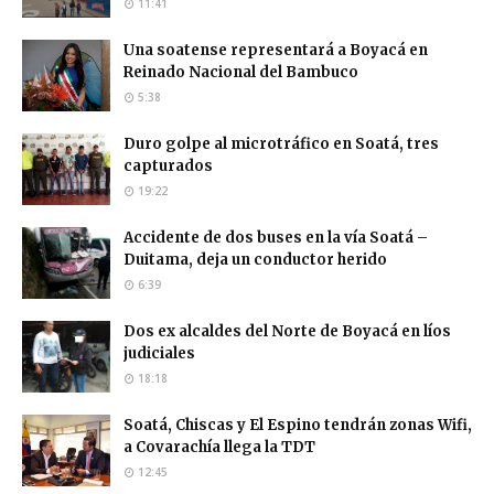
11:41
Una soatense representará a Boyacá en
Reinado Nacional del Bambuco
5:38
Duro golpe al microtráfico en Soatá, tres
capturados
19:22
Accidente de dos buses en la vía Soatá –
Duitama, deja un conductor herido
6:39
Dos ex alcaldes del Norte de Boyacá en líos
judiciales
18:18
Soatá, Chiscas y El Espino tendrán zonas Wifi,
a Covarachía llega la TDT
12:45