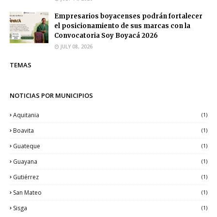
Empresarios boyacenses podrán fortalecer
el posicionamiento de sus marcas con la
Convocatoria Soy Boyacá 2026
JULY 08, 2026
TEMAS
NOTICIAS POR MUNICIPIOS
Aquitania
(1)
Boavita
(1)
Guateque
(1)
Guayana
(1)
Gutiérrez
(1)
San Mateo
(1)
Sisga
(1)