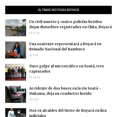
ÚLTIMAS NOTICIAS BOYACÁ
Un civil muerto y cuatro policías heridos
dejan disturbios registrados en Chita, Boyacá
11:41
Una soatense representará a Boyacá en
Reinado Nacional del Bambuco
5:38
Duro golpe al microtráfico en Soatá, tres
capturados
19:22
Accidente de dos buses en la vía Soatá –
Duitama, deja un conductor herido
6:39
Dos ex alcaldes del Norte de Boyacá en líos
judiciales