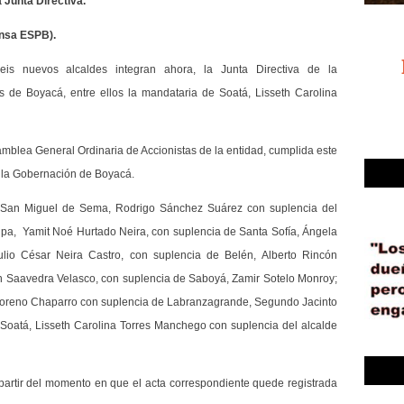
 Junta Directiva.
rensa ESPB).
eis nuevos alcaldes integran ahora, la Junta Directiva de la
 de Boyacá, entre ellos la mandataria de Soatá, Lisseth Carolina
amblea General Ordinaria de Accionistas de la entidad, cumplida este
e la Gobernación de Boyacá.
e: San Miguel de Sema, Rodrigo Sánchez Suárez con suplencia del
pa, Yamit Noé Hurtado Neira, con suplencia de Santa Sofía, Ángela
ulio César Neira Castro, con suplencia de Belén, Alberto Rincón
n Saavedra Velasco, con suplencia de Saboyá, Zamir Sotelo Monroy;
 Moreno Chaparro con suplencia de Labranzagrande, Segundo Jacinto
e Soatá, Lisseth Carolina Torres Manchego con suplencia del alcalde
partir del momento en que el acta correspondiente quede registrada