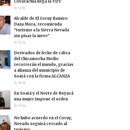
Covarachía llega la TDT
12:45
Alcalde de El Cocuy Ramiro
Daza Mora, recomienda
“turismo a la Sierra Nevada
sin pisar la nieve”
15:32
Derivados de leche de cabra
del Chicamocha Medio
recorrerán el mundo, gracias
a alianza del municipio de
Soatá con la firma ALCANZA
20:38
En Soatá y el Norte de Boyacá
una mujer impone el orden
13:44
No hubo acuerdo en el Cocuy,
Nevado seguirá cerrado al
turismo