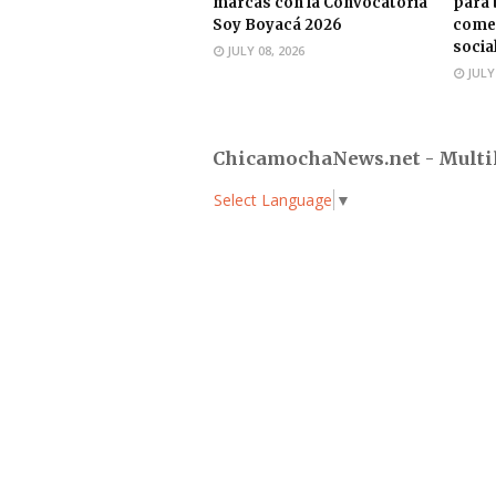
marcas con la Convocatoria
para 
Soy Boyacá 2026
comer
socia
JULY 08, 2026
JULY
ChicamochaNews.net - Multi
Select Language
▼