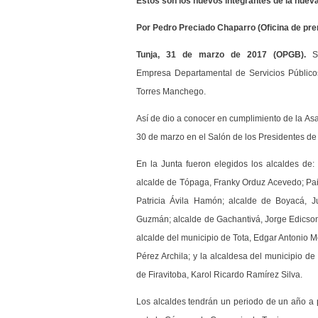
Estos son los nuevos integrantes de la nueva
Por Pedro Preciado Chaparro (Oficina de p
Tunja, 31 de marzo de 2017 (OPGB).
S
Empresa Departamental de Servicios Públicos
Torres Manchego.
Así de dio a conocer en cumplimiento de la As
30 de marzo en el Salón de los Presidentes d
En la Junta fueron elegidos los alcaldes d
alcalde de Tópaga, Franky Orduz Acevedo; Pai
Patricia Ávila Hamón; alcalde de Boyacá, J
Guzmán; alcalde de Gachantivá, Jorge Edicso
alcalde del municipio de Tota, Edgar Antonio
Pérez Archila; y la alcaldesa del municipio d
de Firavitoba, Karol Ricardo Ramírez Silva.
Los alcaldes tendrán un periodo de un año a 