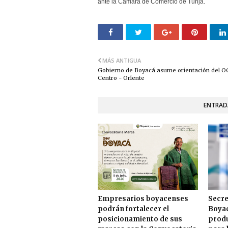
ante la Cámara de Comercio de Tunja.
MÁS ANTIGUA
Gobierno de Boyacá asume orientación del 
Centro - Oriente
ENTRAD
Empresarios boyacenses
Secre
podrán fortalecer el
Boyac
posicionamiento de sus
produ