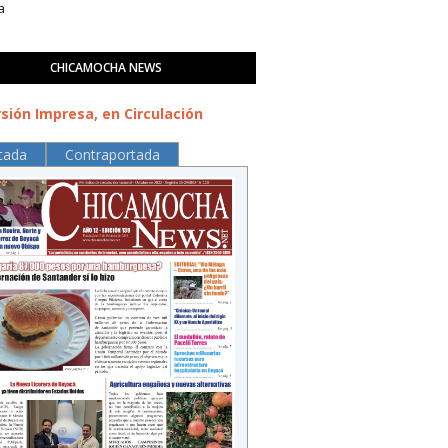
a
CHICAMOCHA NEWS
sión Impresa, en Circulación
tada
Contraportada