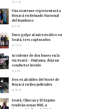
11:41
Una soatense representará a
Boyacá en Reinado Nacional
del Bambuco
5:38
Duro golpe al microtráfico en
Soatá, tres capturados
19:22
Accidente de dos buses en la
vía Soatá – Duitama, deja un
conductor herido
6:39
Dos ex alcaldes del Norte de
Boyacá en líos judiciales
18:18
Soatá, Chiscas y El Espino
tendrán zonas Wifi, a