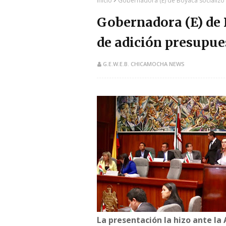
Inicio
Gobernadora (E) de Boyacá socializó 
Gobernadora (E) de 
de adición presupue
G.E.W.E.B. CHICAMOCHA NEWS
​La presentación la hizo ante l