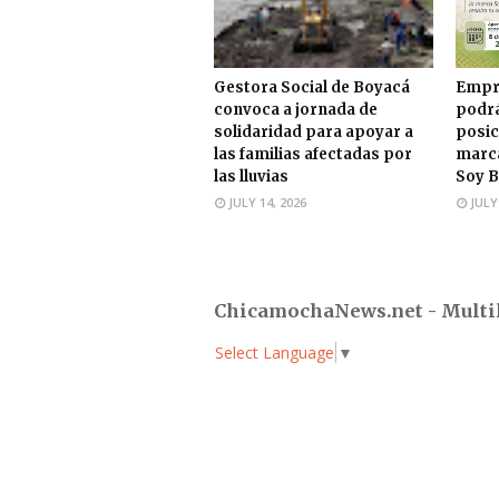
Gestora Social de Boyacá
Empr
convoca a jornada de
podrá
solidaridad para apoyar a
posic
las familias afectadas por
marca
las lluvias
Soy B
JULY 14, 2026
JULY
ChicamochaNews.net - Multi
Select Language
▼