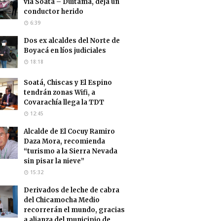
vía Soatá – Duitama, deja un
conductor herido
6:39
Dos ex alcaldes del Norte de
Boyacá en líos judiciales
18:18
Soatá, Chiscas y El Espino
tendrán zonas Wifi, a
Covarachía llega la TDT
12:45
Alcalde de El Cocuy Ramiro
Daza Mora, recomienda
“turismo a la Sierra Nevada
sin pisar la nieve”
15:32
Derivados de leche de cabra
del Chicamocha Medio
recorrerán el mundo, gracias
a alianza del municipio de