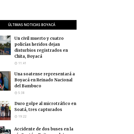
ÚLTIMAS NOTICIAS BOYACÁ
Un civil muerto y cuatro
policías heridos dejan
disturbios registrados en
Chita, Boyacá
11:41
Una soatense representará a
Boyacá en Reinado Nacional
del Bambuco
5:38
Duro golpe al microtráfico en
Soatá, tres capturados
19:22
Accidente de dos buses en la