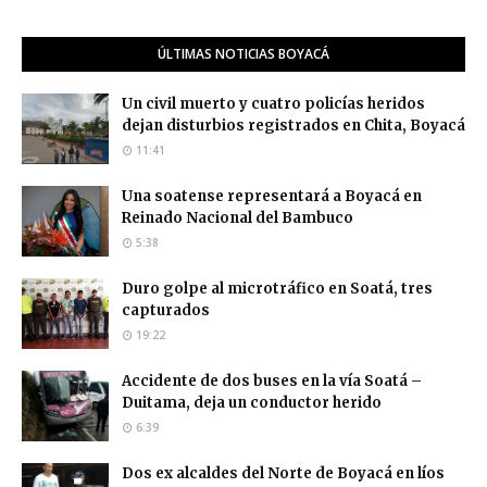
ÚLTIMAS NOTICIAS BOYACÁ
Un civil muerto y cuatro policías heridos
dejan disturbios registrados en Chita, Boyacá
11:41
Una soatense representará a Boyacá en
Reinado Nacional del Bambuco
5:38
Duro golpe al microtráfico en Soatá, tres
capturados
19:22
Accidente de dos buses en la vía Soatá –
Duitama, deja un conductor herido
6:39
Dos ex alcaldes del Norte de Boyacá en líos