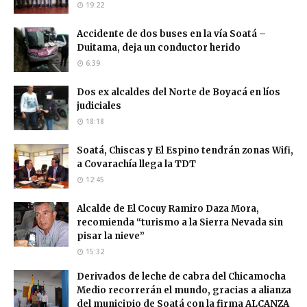
19:22
Accidente de dos buses en la vía Soatá –
Duitama, deja un conductor herido
6:39
Dos ex alcaldes del Norte de Boyacá en líos
judiciales
18:18
Soatá, Chiscas y El Espino tendrán zonas Wifi,
a Covarachía llega la TDT
12:45
Alcalde de El Cocuy Ramiro Daza Mora,
recomienda “turismo a la Sierra Nevada sin
pisar la nieve”
15:32
Derivados de leche de cabra del Chicamocha
Medio recorrerán el mundo, gracias a alianza
del municipio de Soatá con la firma ALCANZA