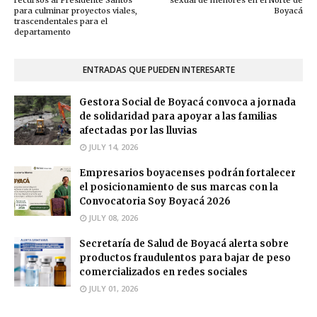
recursos al Presidente Santos
sexual de menores en el Norte de
para culminar proyectos viales,
Boyacá
trascendentales para el
departamento
ENTRADAS QUE PUEDEN INTERESARTE
Gestora Social de Boyacá convoca a jornada
de solidaridad para apoyar a las familias
afectadas por las lluvias
JULY 14, 2026
Empresarios boyacenses podrán fortalecer
el posicionamiento de sus marcas con la
Convocatoria Soy Boyacá 2026
JULY 08, 2026
Secretaría de Salud de Boyacá alerta sobre
productos fraudulentos para bajar de peso
comercializados en redes sociales
JULY 01, 2026