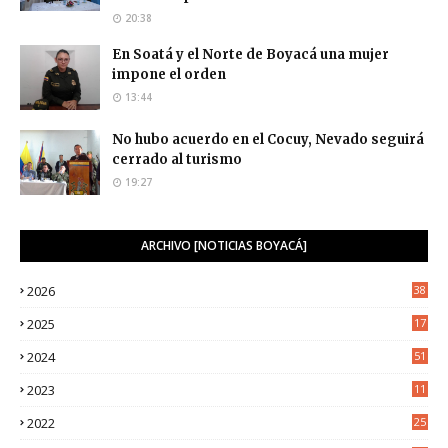
20:38
En Soatá y el Norte de Boyacá una mujer
impone el orden
13:44
No hubo acuerdo en el Cocuy, Nevado seguirá
cerrado al turismo
19:27
ARCHIVO [NOTICIAS BOYACÁ]
2026
38
2025
17
1
2024
51
2023
11
5
2022
25
6