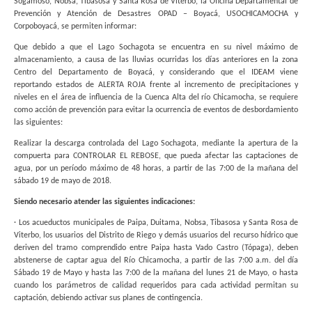
Sogamoso, Nobsa, Tibasosa y Santa Rosa de Viterbo, la Oficina Departamental de
Prevención y Atención de Desastres OPAD – Boyacá, USOCHICAMOCHA y
Corpoboyacá, se permiten informar:
Que debido a que el Lago Sochagota se encuentra en su nivel máximo de
almacenamiento, a causa de las lluvias ocurridas los días anteriores en la zona
Centro del Departamento de Boyacá, y considerando que el IDEAM viene
reportando estados de ALERTA ROJA frente al incremento de precipitaciones y
niveles en el área de influencia de la Cuenca Alta del río Chicamocha, se requiere
como acción de prevención para evitar la ocurrencia de eventos de desbordamiento
las siguientes:
Realizar la descarga controlada del Lago Sochagota, mediante la apertura de la
compuerta para CONTROLAR EL REBOSE, que pueda afectar las captaciones de
agua, por un período máximo de 48 horas, a partir de las 7:00 de la mañana del
sábado 19 de mayo de 2018.
Siendo necesario atender las siguientes indicaciones:
· Los acueductos municipales de Paipa, Duitama, Nobsa, Tibasosa y Santa Rosa de
Viterbo, los usuarios del Distrito de Riego y demás usuarios del recurso hídrico que
deriven del tramo comprendido entre Paipa hasta Vado Castro (Tópaga), deben
abstenerse de captar agua del Río Chicamocha, a partir de las 7:00 a.m. del día
Sábado 19 de Mayo y hasta las 7:00 de la mañana del lunes 21 de Mayo, o hasta
cuando los parámetros de calidad requeridos para cada actividad permitan su
captación, debiendo activar sus planes de contingencia.