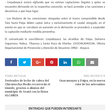
· Corpoboyacá estará vigilando que no existan captaciones ilegales y quien se
encuentre derivando sin la respectiva concesión, se hará acreedor a las sanciones y
decomisos a que haya lugar.
· Los titulares de las concesiones otorgadas entre el tramo comprendido desde
Tuta hasta Paipa deben captar única y exclusivamente el caudal otorgado, en el
evento en que se corrobore un aumento en la derivación se procederá a suspender
la captación mediante medida preventiva.
El comunicado lo suscribieron: Corpoboyacá, las alcaldías de: Paipa, Duitama
Sogamoso, Nobsa, Tibasosa y Santa Rosa de Viterbo; USOCHICAMOCHA, Oficina
Departamental de Prevención y Atención de Desastres OPAD – Boyacá.
MÁS ANTIGUA
MÁS RECIENTE
Derivados de leche de cabra del
Guacamayas y Paipa, en la nueva
Chicamocha Medio recorrerán el
ruta de las artesanías
mundo, gracias a alianza del
municipio de Soatá con la firma
ALCANZA
ENTRADAS QUE PUEDEN INTERESARTE