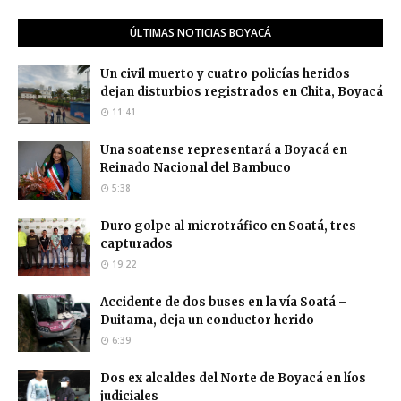
ÚLTIMAS NOTICIAS BOYACÁ
Un civil muerto y cuatro policías heridos
dejan disturbios registrados en Chita, Boyacá
11:41
Una soatense representará a Boyacá en
Reinado Nacional del Bambuco
5:38
Duro golpe al microtráfico en Soatá, tres
capturados
19:22
Accidente de dos buses en la vía Soatá –
Duitama, deja un conductor herido
6:39
Dos ex alcaldes del Norte de Boyacá en líos
judiciales