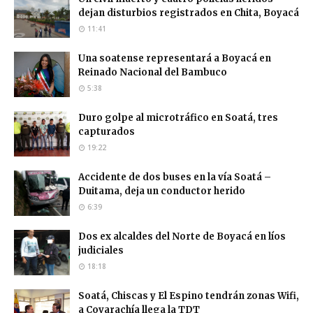
dejan disturbios registrados en Chita, Boyacá
11:41
Una soatense representará a Boyacá en
Reinado Nacional del Bambuco
5:38
Duro golpe al microtráfico en Soatá, tres
capturados
19:22
Accidente de dos buses en la vía Soatá –
Duitama, deja un conductor herido
6:39
Dos ex alcaldes del Norte de Boyacá en líos
judiciales
18:18
Soatá, Chiscas y El Espino tendrán zonas Wifi,
a Covarachía llega la TDT