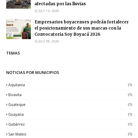
afectadas por las lluvias
JULY 14, 2026
Empresarios boyacenses podrán fortalecer
el posicionamiento de sus marcas con la
Convocatoria Soy Boyacá 2026
JULY 08, 2026
TEMAS
NOTICIAS POR MUNICIPIOS
Aquitania
(1)
Boavita
(1)
Guateque
(1)
Guayana
(1)
Gutiérrez
(1)
San Mateo
(1)