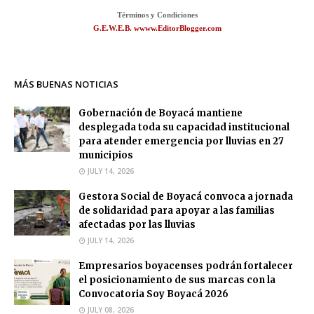
Términos y Condiciones
G.E.W.E.B. wwww.EditorBlogger.com
MÁS BUENAS NOTICIAS
Gobernación de Boyacá mantiene
desplegada toda su capacidad institucional
para atender emergencia por lluvias en 27
municipios
JULY 14, 2026
Gestora Social de Boyacá convoca a jornada
de solidaridad para apoyar a las familias
afectadas por las lluvias
JULY 14, 2026
Empresarios boyacenses podrán fortalecer
el posicionamiento de sus marcas con la
Convocatoria Soy Boyacá 2026
JULY 08, 2026