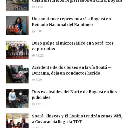
dejan disturbios registrados en Chita, Boyacá
11:41
Una soatense representará a Boyacá en
Reinado Nacional del Bambuco
5:38
Duro golpe al microtráfico en Soatá, tres
capturados
19:22
Accidente de dos buses en la vía Soatá –
Duitama, deja un conductor herido
6:39
Dos ex alcaldes del Norte de Boyacá en líos
judiciales
18:18
Soatá, Chiscas y El Espino tendrán zonas Wifi,
a Covarachía llega la TDT