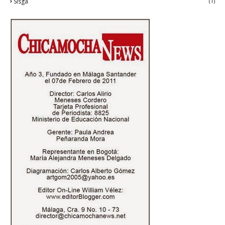
Sisga
(1)