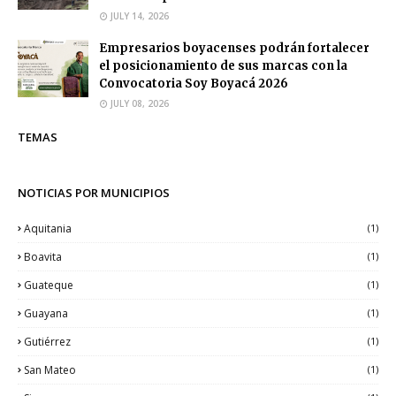
JULY 14, 2026
Empresarios boyacenses podrán fortalecer
el posicionamiento de sus marcas con la
Convocatoria Soy Boyacá 2026
JULY 08, 2026
TEMAS
NOTICIAS POR MUNICIPIOS
Aquitania
(1)
Boavita
(1)
Guateque
(1)
Guayana
(1)
Gutiérrez
(1)
San Mateo
(1)