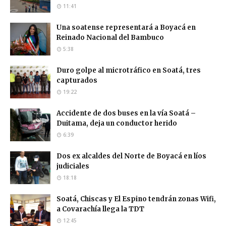
11:41
Una soatense representará a Boyacá en
Reinado Nacional del Bambuco
5:38
Duro golpe al microtráfico en Soatá, tres
capturados
19:22
Accidente de dos buses en la vía Soatá –
Duitama, deja un conductor herido
6:39
Dos ex alcaldes del Norte de Boyacá en líos
judiciales
18:18
Soatá, Chiscas y El Espino tendrán zonas Wifi,
a Covarachía llega la TDT
12:45