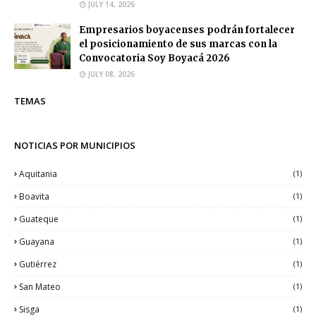
JULY 14, 2026
Empresarios boyacenses podrán fortalecer
el posicionamiento de sus marcas con la
Convocatoria Soy Boyacá 2026
JULY 08, 2026
TEMAS
NOTICIAS POR MUNICIPIOS
Aquitania
(1)
Boavita
(1)
Guateque
(1)
Guayana
(1)
Gutiérrez
(1)
San Mateo
(1)
Sisga
(1)