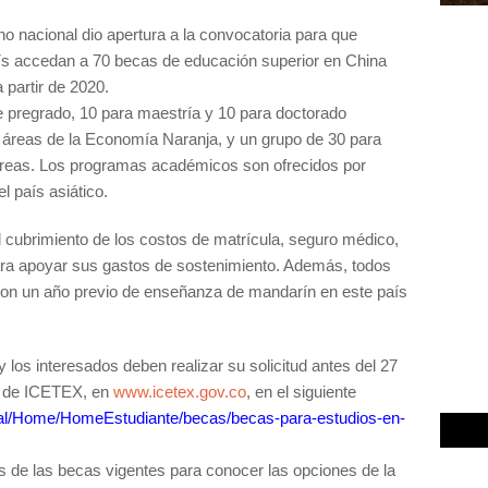
o nacional dio apertura a la convocatoria para que
aís accedan a 70 becas de educación superior en China
 partir de 2020.
 pregrado, 10 para maestría y 10 para doctorado
 áreas de la Economía Naranja, y un grupo de 30 para
áreas. Los programas académicos son ofrecidos por
l país asiático.
 cubrimiento de los costos de matrícula, seguro médico,
ara apoyar sus gastos de sostenimiento. Además, todos
con un año previo de enseñanza de mandarín en este país
y los interesados deben realizar su solicitud antes del 27
eb de ICETEX, en
www.icetex.gov.co
, en el siguiente
ortal/Home/HomeEstudiante/becas/becas-para-estudios-en-
s de las becas vigentes para conocer las opciones de la