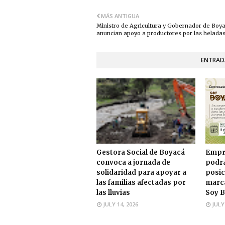
MÁS ANTIGUA
Ministro de Agricultura y Gobernador de Boy
anuncian apoyo a productores por las helada
ENTRAD
Gestora Social de Boyacá
Empr
convoca a jornada de
podrá
solidaridad para apoyar a
posic
las familias afectadas por
marca
las lluvias
Soy B
JULY 14, 2026
JULY