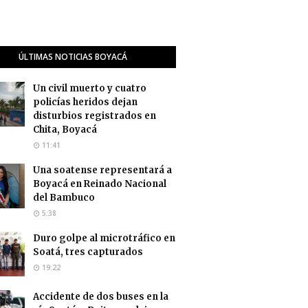
ÚLTIMAS NOTICIAS BOYACÁ
Un civil muerto y cuatro
policías heridos dejan
disturbios registrados en
Chita, Boyacá
11:41
Una soatense representará a
Boyacá en Reinado Nacional
del Bambuco
5:38
Duro golpe al microtráfico en
Soatá, tres capturados
19:22
Accidente de dos buses en la