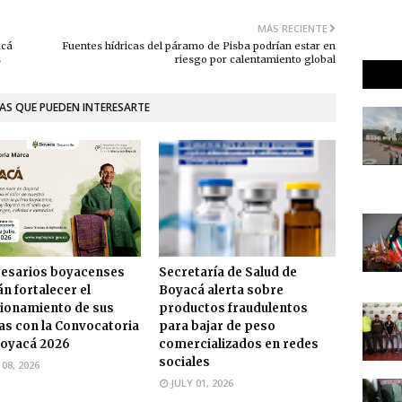
MÁS RECIENTE
acá
Fuentes hídricas del páramo de Pisba podrían estar en
s
riesgo por calentamiento global
AS QUE PUEDEN INTERESARTE
esarios boyacenses
Secretaría de Salud de
n fortalecer el
Boyacá alerta sobre
ionamiento de sus
productos fraudulentos
s con la Convocatoria
para bajar de peso
oyacá 2026
comercializados en redes
sociales
 08, 2026
JULY 01, 2026