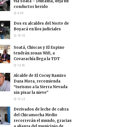
vía Soatá – Duitama, deja un
conductor herido
6:39
Dos ex alcaldes del Norte de
Boyacá en líos judiciales
18:18
Soatá, Chiscas y El Espino
tendrán zonas Wifi, a
Covarachía llega la TDT
12:45
Alcalde de El Cocuy Ramiro
Daza Mora, recomienda
“turismo a la Sierra Nevada
sin pisar la nieve”
15:32
Derivados de leche de cabra
del Chicamocha Medio
recorrerán el mundo, gracias
a alianza del municipio de