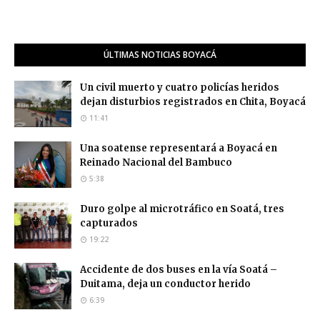
ÚLTIMAS NOTICIAS BOYACÁ
Un civil muerto y cuatro policías heridos
dejan disturbios registrados en Chita, Boyacá
11:41
Una soatense representará a Boyacá en
Reinado Nacional del Bambuco
5:38
Duro golpe al microtráfico en Soatá, tres
capturados
19:22
Accidente de dos buses en la vía Soatá –
Duitama, deja un conductor herido
6:39