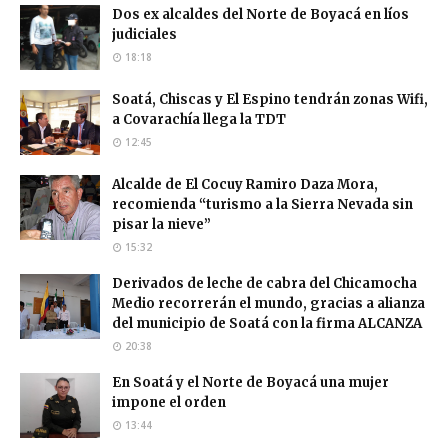
Dos ex alcaldes del Norte de Boyacá en líos
judiciales
18:18
Soatá, Chiscas y El Espino tendrán zonas Wifi,
a Covarachía llega la TDT
12:45
Alcalde de El Cocuy Ramiro Daza Mora,
recomienda “turismo a la Sierra Nevada sin
pisar la nieve”
15:32
Derivados de leche de cabra del Chicamocha
Medio recorrerán el mundo, gracias a alianza
del municipio de Soatá con la firma ALCANZA
20:38
En Soatá y el Norte de Boyacá una mujer
impone el orden
13:44